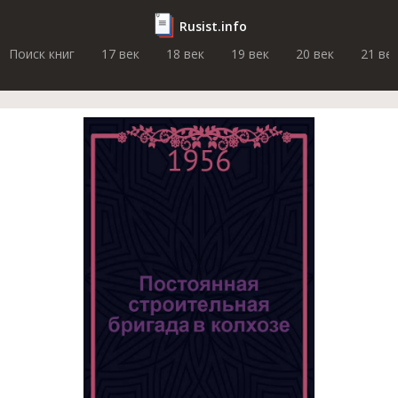
Rusist.info
Поиск книг
17 век
18 век
19 век
20 век
21 ве