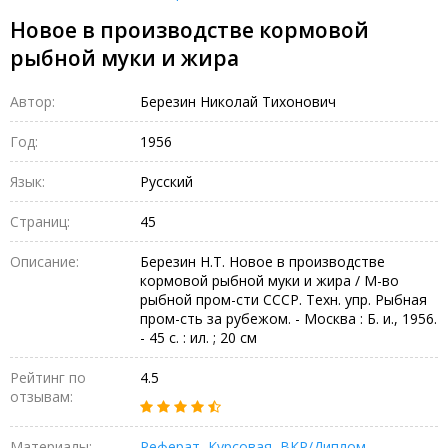
Новое в производстве кормовой
рыбной муки и жира
Автор:
Березин Николай Тихонович
Год:
1956
Язык:
Русский
Страниц:
45
Описание:
Березин Н.Т. Новое в производстве
кормовой рыбной муки и жира / М-во
рыбной пром-сти СССР. Техн. упр. Рыбная
пром-сть за рубежом. - Москва : Б. и., 1956.
- 45 с. : ил. ; 20 см
Рейтинг по
4.5
отзывам:
Материалы:
Реферат
,
Курсовая
,
ВКР/Диплом
,