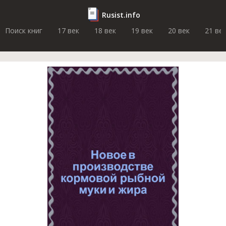
Rusist.info
Поиск книг
17 век
18 век
19 век
20 век
21 ве