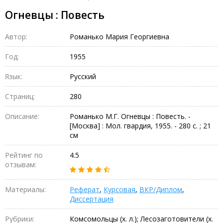
Огневцы : Повесть
Автор:
Романько Мария Георгиевна
Год:
1955
Язык:
Русский
Страниц:
280
Описание:
Романько М.Г. Огневцы : Повесть. -
[Москва] : Мол. гвардия, 1955. - 280 с. ; 21
см
Рейтинг по
4.5
отзывам:
Материалы:
Реферат
,
Курсовая
,
ВКР/Диплом
,
Диссертация
Рубрики:
Комсомольцы (х. л.); Лесозаготовители (х.