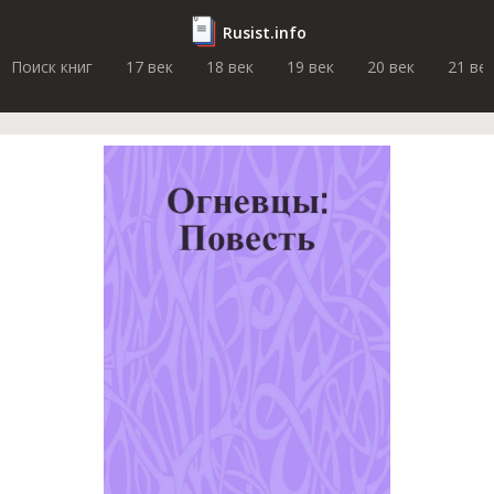
Rusist.info
Поиск книг
17 век
18 век
19 век
20 век
21 ве