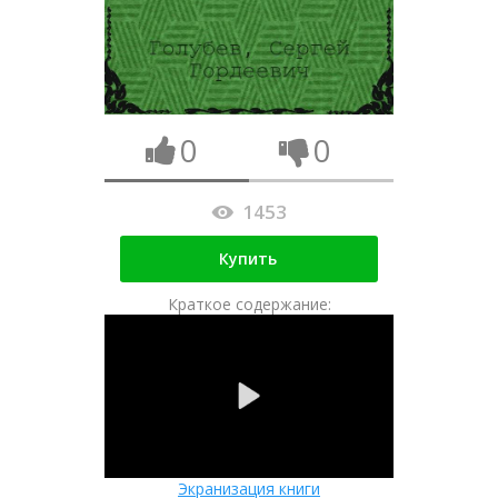
0
0
1453
Купить
Краткое содержание:
Экранизация книги