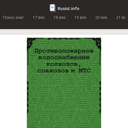
Rusist.info
Поиск книг
17 век
18 век
19 век
20 век
21 ве