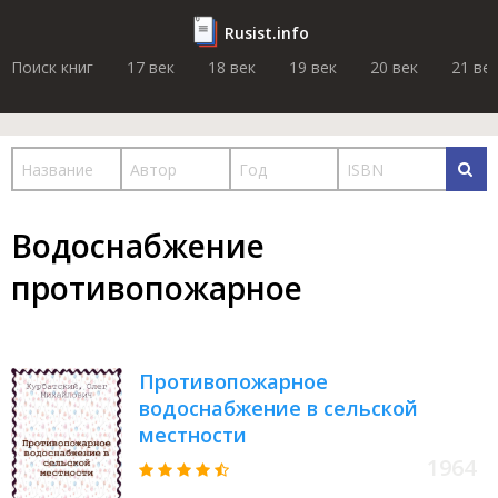
Rusist.info
Поиск книг
17 век
18 век
19 век
20 век
21 ве
Водоснабжение
противопожарное
Противопожарное
водоснабжение в сельской
местности
1964