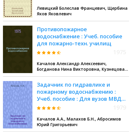
Левицкий Болеслав Францевич, Щербина
Яков Яковлевич
Противопожарное
водоснабжение : Учеб. пособие
для пожарно-техн. училищ
1975
Качалов Александр Алексеевич,
Богданова Нина Викторовна, Кузнецова
Антонина Евдокимовна
Задачник по гидравлике и
пожарному водоснабжению :
Учеб. пособие : Для вузов МВД
СССР
1979
Качалов А.А., Малахов Б.Н., Абросимов
Юрий Григорьевич