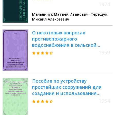
1974
Мельничук Матвей Иванович, Терещук
Михаил Алексеевич
О некоторых вопросах
противопожарного
водоснабжения в сельской
местности : Информ.-метод.
1959
письмо
Пособие по устройству
простейших сооружений для
создания и использования
противопожарных запасов воды
1954
в сельской местности