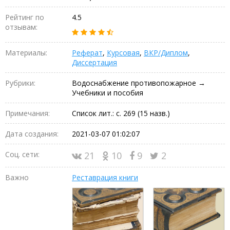
Рейтинг по
4.5
отзывам:
Материалы:
Реферат
,
Курсовая
,
ВКР/Диплом
,
Диссертация
Рубрики:
Водоснабжение противопожарное →
Учебники и пособия
Примечания:
Список лит.: с. 269 (15 назв.)
Дата создания:
2021-03-07 01:02:07
Соц. сети:
21
10
9
2
Важно
Реставрация книги