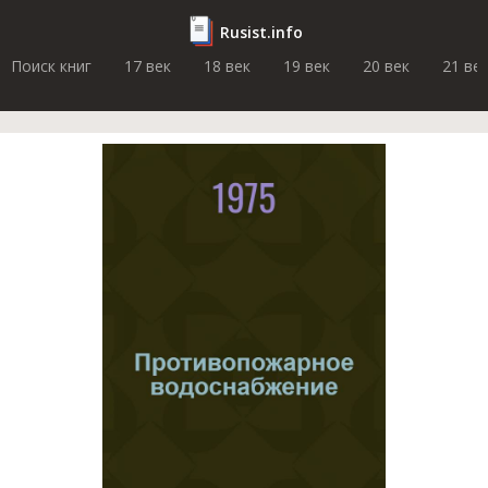
Rusist.info
Поиск книг
17 век
18 век
19 век
20 век
21 ве