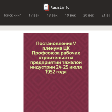
Rusist.info
Поиск книг
17 век
18 век
19 век
20 век
21 ве