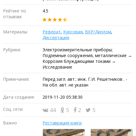
Рейтинг по
4.5
отзывам:
Материалы:
Реферат
,
Курсовая
,
ВКР/Диплом
,
Диссертация
Рубрики:
Электроизмерительные приборы;
Подземные сооружения, металлические →
Коррозия блуждающими токами →
Исследование
Примечания:
Перед загл. авт.: инж. Г.И. Решетников . -
На обл. авт. не указан
Дата создания:
2019-11-20 05:38:30
Соц. сети:
44
5
2
5
Важно
Реставрация книги