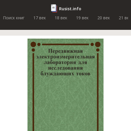
Rusist.info
Поиск книг
17 век
18 век
19 век
20 век
21 ве