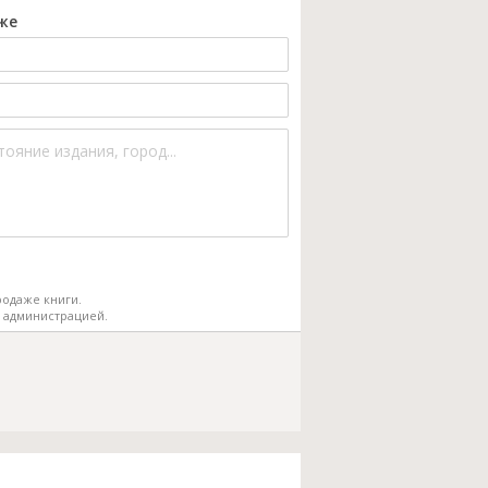
же
одаже книги.
 администрацией.