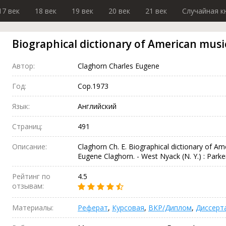
17 век
18 век
19 век
20 век
21 век
Случайная к
Biographical dictionary of American musi
Автор:
Claghorn Charles Eugene
Год:
Cop.1973
Язык:
Английский
Страниц:
491
Описание:
Claghorn Ch. E. Biographical dictionary of Am
Eugene Claghorn. - West Nyack (N. Y.) : Parker
Рейтинг по
4.5
отзывам:
Материалы:
Реферат
,
Курсовая
,
ВКР/Диплом
,
Диссерт