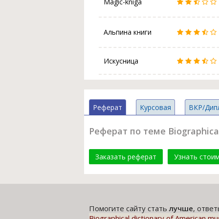
Magic-kniga
Альпина книги
Искусница
Реферат
Курсовая
ВКР/Дип
Реферат по теме Biographical
Заказать реферат
Узнать стои
Помогите сайту стать
лучше
, отве
Biographical dictionary of American mu