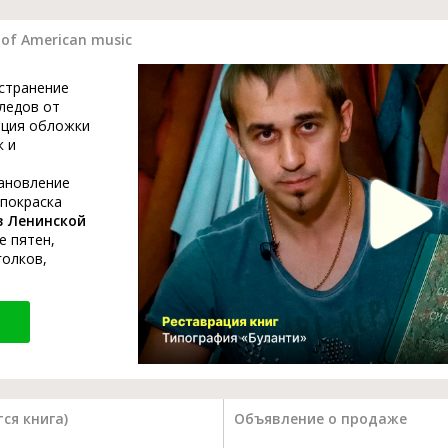
 of American music
устранение
ледов от
ация обложки
к и
тановление
 покраска
в Ленинской
е пятен,
голков,
ся книга)
Объявление о продаже