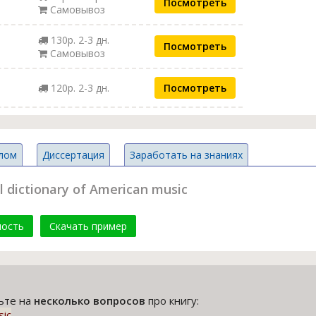
Посмотреть
Самовывоз
130р. 2-3 дн.
Посмотреть
Самовывоз
120р. 2-3 дн.
Посмотреть
лом
Диссертация
Заработать на знаниях
 dictionary of American music
мость
Скачать пример
тьте на
несколько вопросов
про книгу:
sic