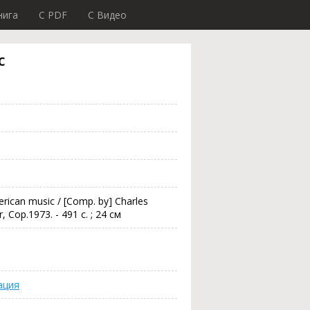
нига
C PDF
C Видео
c
erican music / [Comp. by] Charles
, Cop.1973. - 491 с. ; 24 см
ация