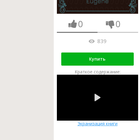
0
0
839
Купить
Краткое содержание:
Экранизация книги