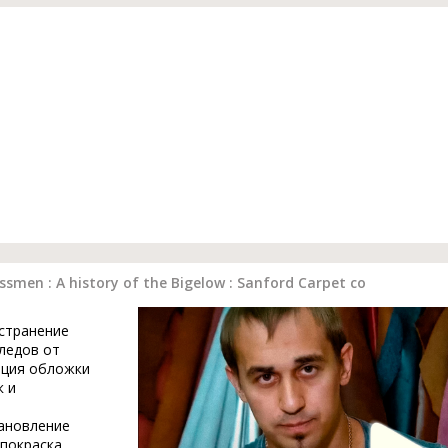
men : A history of the Bigelow : Sanford Carpet co
устранение
ледов от
ация обложки
к и
тановление
 покраска