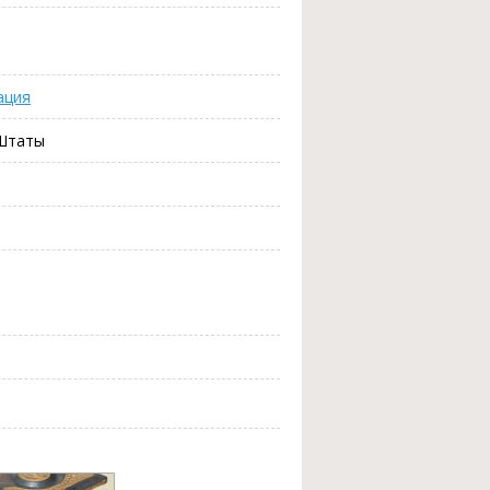
ация
 Штаты