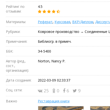
Рейтинг по
4.5
отзывам:
Материалы:
Реферат
,
Курсовая
,
ВКР/Диплом
,
Диссерт
Рубрики:
Ковровое производство → Соединенные
Примечания:
Библиогр. в примеч.
ББК:
Э4-5400
Автор (ред.,
Norton, Nancy P.
сост.,
организация):
Дата создания:
2022-03-09 02:33:37
Соц. сети:
25
0
6
9
Важно
Реставрация книги