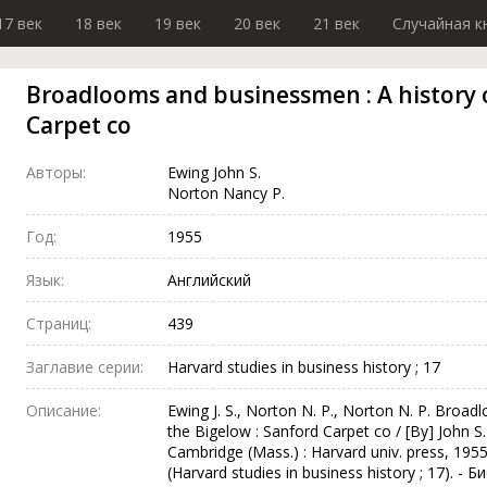
17 век
18 век
19 век
20 век
21 век
Случайная к
Broadlooms and businessmen : A history o
Carpet co
Авторы:
Ewing John S.
Norton Nancy P.
Год:
1955
Язык:
Английский
Страниц:
439
Заглавие серии:
Harvard studies in business history ; 17
Описание:
Ewing J. S., Norton N. P., Norton N. P. Broa
the Bigelow : Sanford Carpet co / [By] John S
Cambridge (Mass.) : Harvard univ. press, 1955. - 
(Harvard studies in business history ; 17). - 