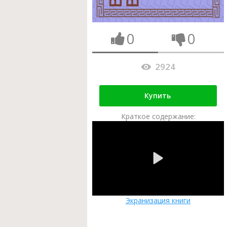
0
0
2924
Купить
Краткое содержание:
Экранизация книги