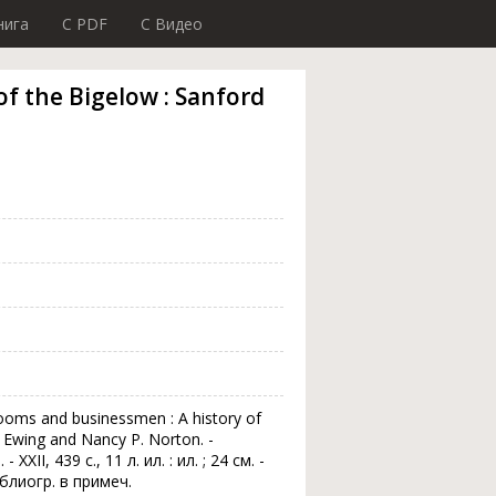
нига
C PDF
C Видео
f the Bigelow : Sanford
dlooms and businessmen : A history of
. Ewing and Nancy P. Norton. -
XXII, 439 с., 11 л. ил. : ил. ; 24 см. -
Библиогр. в примеч.