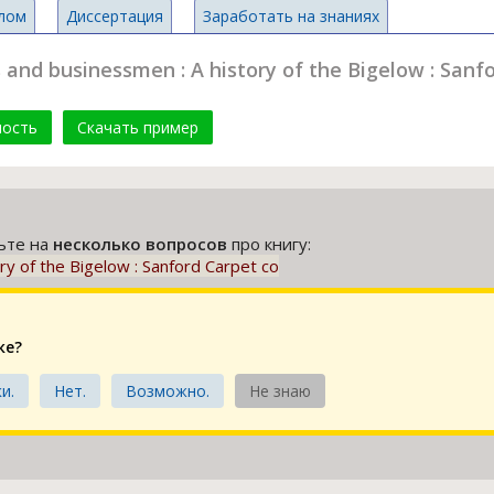
лом
Диссертация
Заработать на знаниях
nd businessmen : A history of the Bigelow : Sanfo
мость
Скачать пример
тьте на
несколько вопросов
про книгу:
y of the Bigelow : Sanford Carpet co
ке?
и.
Нет.
Возможно.
Не знаю