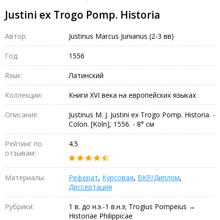
Justini ex Trogo Pomp. Historia
Автор:
Justinus Marcus Junianus (2-3 вв)
Год:
1556
Язык:
Латинский
Коллекции:
Книги XVI века на европейских языках
Описание:
Justinus M. J. Justini ex Trogo Pomp. Historia. -
Colon. [Köln], 1556. - 8° см
Рейтинг по
4.5
отзывам:
Материалы:
Реферат
,
Курсовая
,
ВКР/Диплом
,
Диссертация
Рубрики:
1 в. до н.э.-1 в.н.э; Trogius Pompeius →
Historiae Philippicae