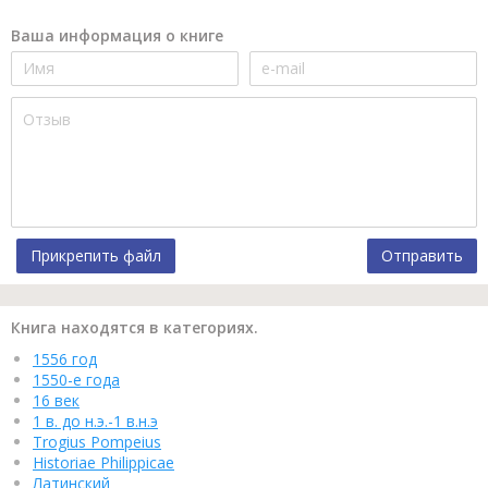
Ваша информация о книге
Прикрепить файл
Отправить
Книга находятся в категориях.
1556 год
1550-е года
16 век
1 в. до н.э.-1 в.н.э
Trogius Pompeius
Historiae Philippicae
Латинский