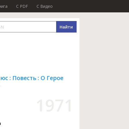
нига
C PDF
C Видео
Найти
 : Повесть : О Герое
е
1971
ч