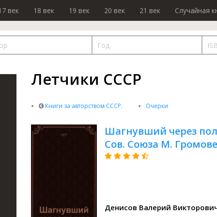
17 век
18 век
19 век
20 век
21 век
Случайная к
Летчики СССР
Книги за авторством СССР.
Очерки
Шагнувший через полюс
Сов. Союза М. Громов
Денисов Валерий Викторови