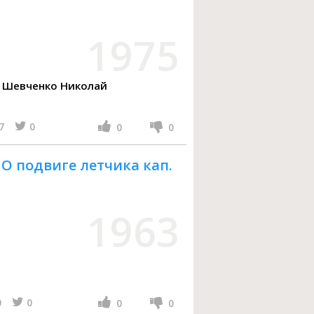
1975
й
7
0
0
0
 О подвиге летчика кап.
1963
0
0
0
0