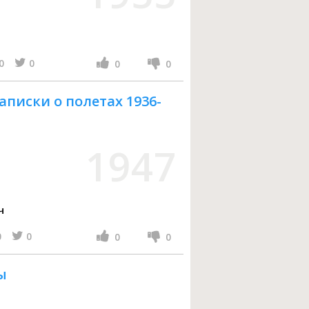
0
0
0
0
аписки о полетах 1936-
1947
ч
0
0
0
0
ы