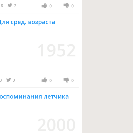
8
7
0
0
ля сред. возраста
1952
0
0
0
0
Воспоминания летчика
2000