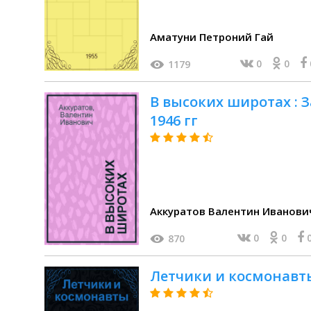
Аматуни Петроний Гай
0
0
1179
В высоких широтах : З
1946 гг
Аккуратов Валентин Иванови
0
0
870
Летчики и космонавт