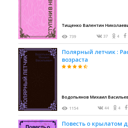
Тищенко Валентин Николаев
37
4
739
Полярный летчик : Рас
возраста
Водопьянов Михаил Василье
44
4
1154
Повесть о крылатом др