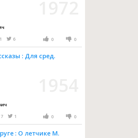
1972
ич
1
6
0
0
сказы : Для сред.
1954
вич
7
1
0
0
уге : О летчике М.