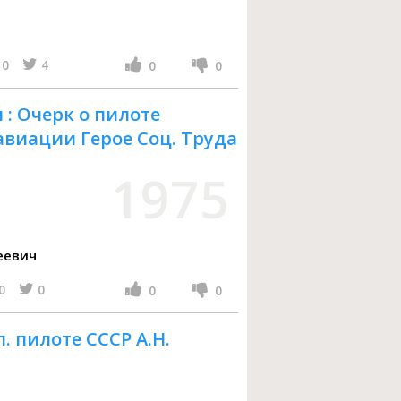
10
4
0
0
 : Очерк о пилоте
авиации Герое Соц. Труда
1975
еевич
0
0
0
0
л. пилоте СССР А.Н.