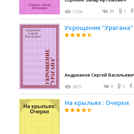
35
1
1724
Укрощение "Урагана"
Андрианов Сергей Васильеви
9
3
2671
На крыльях : Очерки