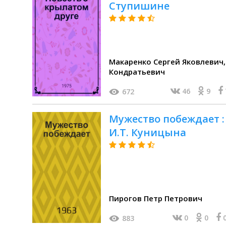
Ступишине
Макаренко Сергей Яковлевич, Шевченко Никола
Кондратьевич
46
9
672
Мужество побеждает :
И.Т. Куницына
Пирогов Петр Петрович
0
0
883