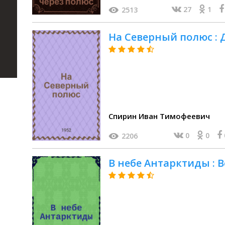
27
1
2513
На Северный полюс : Д
Спирин Иван Тимофеевич
0
0
2206
В небе Антарктиды : 