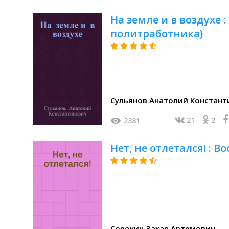
На земле и в воздухе :
политработника)
Сульянов Анатолий Констант
21
2
2381
Нет, не отлетался! : 
Сорокин Захар Артемович