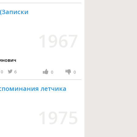
 (Записки
1967
инович
0
6
0
0
Воспоминания летчика
1975