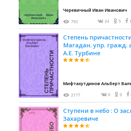
Черевичный Иван Иванович
24
5
792
Степень причастности
Магадан. упр. гражд. 
А.Е. Турбине
Мифтахутдинов Альберт Вал
0
0
2177
Ступени в небо : О зас
Захаревиче