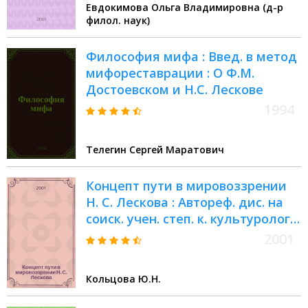
Евдокимова Ольга Владимировна (д-р
филол. наук)
Философия мифа : Введ. в метод
мифореставрации : О Ф.М.
Достоевском и Н.С. Лескове
1994
Телегин Сергей Маратович
Концепт пути в мировоззрении
Н. С. Лескова : Автореф. дис. на
соиск. учен. степ. к. культуролог. :
Спец.24.00.01
2001
Кольцова Ю.Н.