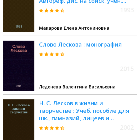
Автореф. дис. на соиск. учен.
степ. к.филол.н
1993
Макарова Елена Антониновна
Слово Лескова : монография
2015
Леденева Валентина Васильевна
Н. С. Лесков в жизни и
творчестве : Учеб. пособие для
шк., гимназий, лицеев и
колледжей
2002