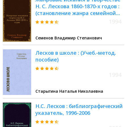
Н. С. Лескова 1860-1870-х годов :
(становление жанра семейной
хроники) : автореферат
1994
диссертации на соискание
ученой степени кандидата
Семенов Владимир Степанович
филологических наук :
специальность 10.01.01
Лесков в школе : (Учеб.-метод.
пособие)
1994
Старыгина Наталья Николаевна
Н.С. Лесков : библиографический
указатель, 1996-2006