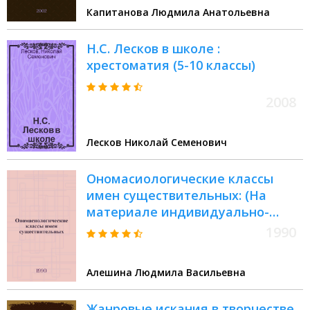
Капитанова Людмила Анатольевна
Н.С. Лесков в школе :
хрестоматия (5-10 классы)
2008
Лесков Николай Семенович
Ономасиологические классы
имен существительных: (На
материале индивидуально-
автор. образований Н.С.Лескова) :
1990
Автореф. дис. на соиск. учен.
степ. к.филол.н
Алешина Людмила Васильевна
Жанровые искания в творчестве