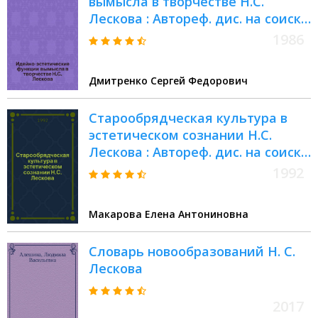
вымысла в творчестве Н.С.
Лескова : Автореф. дис. на соиск.
учен. степ. канд. филол. наук :
1986
(10.01.01)
Дмитренко Сергей Федорович
Старообрядческая культура в
эстетическом сознании Н.С.
Лескова : Автореф. дис. на соиск.
учен. степ. к.филол.н
1992
Макарова Елена Антониновна
Словарь новообразований Н. С.
Лескова
2017