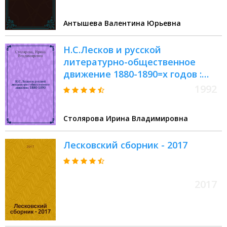
Антышева Валентина Юрьевна
Н.С.Лесков и русской
литературно-общественное
движение 1880-1890=х годов :
Автореф. дис. на соиск. учен.
1992
степ. д.филол.н
Столярова Ирина Владимировна
Лесковский сборник - 2017
2017