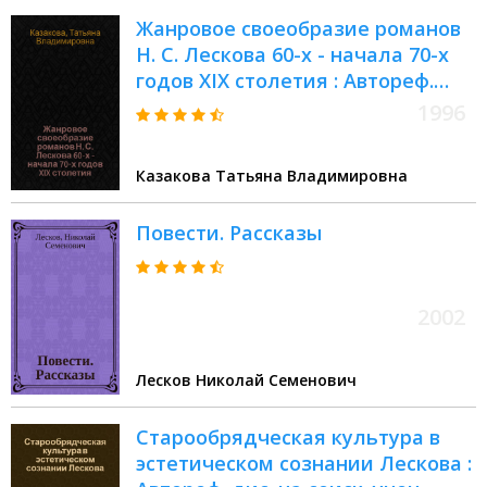
Жанровое своеобразие романов
Н. С. Лескова 60-х - начала 70-х
годов XIX столетия : Автореф.
дис. на соиск. учен. степ.
1996
к.филол.н. : Спец. 10.01.02
Казакова Татьяна Владимировна
Повести. Рассказы
2002
Лесков Николай Семенович
Старообрядческая культура в
эстетическом сознании Лескова :