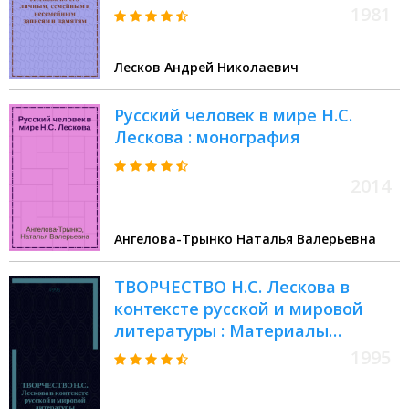
1981
Лесков Андрей Николаевич
Русский человек в мире Н.С.
Лескова : монография
2014
Ангелова-Трынко Наталья Валерьевна
ТВОРЧЕСТВО Н.С. Лескова в
контексте русской и мировой
литературы : Материалы
междунар. науч.-теорет. конф.,
1995
посвящ. 100-летию со дня смерти
писателя, Орел, 5-7 сент. 1995 г