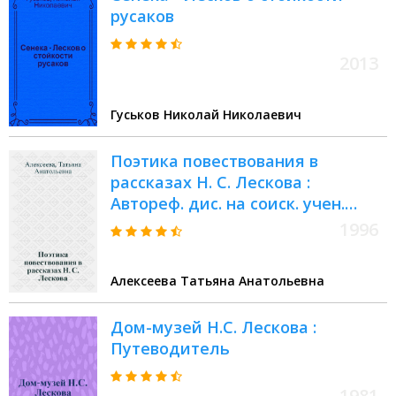
русаков
2013
Гуськов Николай Николаевич
Поэтика повествования в
рассказах Н. С. Лескова :
Автореф. дис. на соиск. учен.
степ. к.филол.н. : Спец. 10.01.01
1996
Алексеева Татьяна Анатольевна
Дом-музей Н.С. Лескова :
Путеводитель
1981