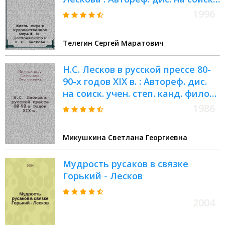
учен. степ. д.филол.н. : Спец.
1996
10.01.01
Телегин Сергей Маратович
Н.С. Лесков в русской прессе 80-
90-х годов XIX в. : Автореф. дис.
на соиск. учен. степ. канд. филос.
наук : (10.01.10)
1986
Микушкина Светлана Георгиевна
Мудрость русаков в связке
Горький - Лесков
2004