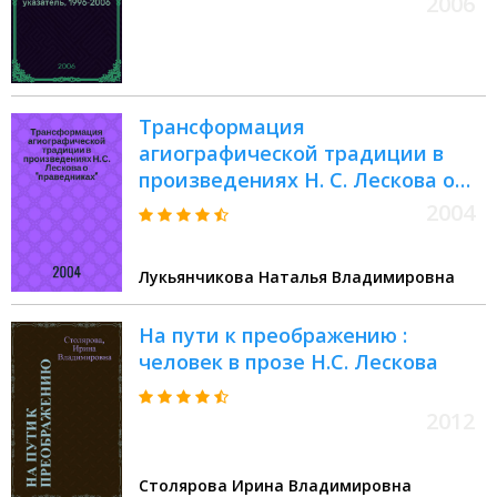
2006
Трансформация
агиографической традиции в
произведениях Н. С. Лескова о
"праведниках" : автореф. дис. на
2004
соиск. учен. степ. канд. филол.
наук : спец. (10.01.01)
Лукьянчикова Наталья Владимировна
На пути к преображению :
человек в прозе Н.С. Лескова
2012
Столярова Ирина Владимировна