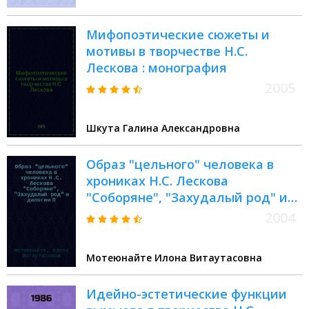
Мифопоэтические сюжеты и
мотивы в творчестве Н.С.
Лескова : монография
2005
Шкута Галина Александровна
Образ "цельного" человека в
хрониках Н.С. Лескова
"Соборяне", "Захудалый род" и
дилогии П.И. Мельникова-
2004
Печерского "В лесах", "На горах"
: Монография
Мотеюнайте Илона Витаутасовна
Идейно-эстетические функции