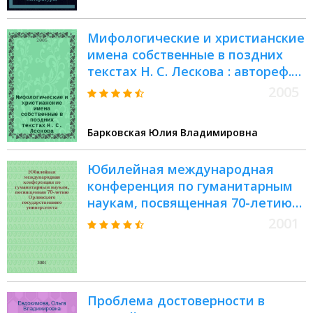
Мифологические и христианские
имена собственные в поздних
текстах Н. С. Лескова : автореф.
дис. на соиск. учен. степ. канд.
2005
филол. наук : специальность
10.02.01 <Рус. яз.>
Барковская Юлия Владимировна
Юбилейная международная
конференция по гуманитарным
наукам, посвященная 70-летию
Орловского государственного
2001
университета, (ОГУ, сентябрь
2001). Вып. 1 : Н.С. Лесков
Проблема достоверности в