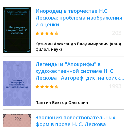
Инородец в творчестве Н.С.
Лескова: проблема изображения
и оценки
203
Кузьмин Александр Владимирович (канд.
филол. наук)
Легенды и "Апокрифы" в
художественной системе Н. С.
Лескова : Автореф. дис. на соиск.
учен. степ. к.филол.н. : Спец.
1993
10.01.01
Пантин Виктор Олегович
Эволюция повествовательных
форм в прозе Н. С. Лескова :