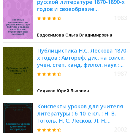
русской литературе 1870-1890-х
годов и своеобразие
художественной системы Н.С.
1983
Лескова : Автореф. дис. на соиск.
учен. степ. канд. филол. наук :
Евдокимова Ольга Владимировна
(10.01.01)
Публицистика Н.С. Лескова 1870-
х годов : Автореф. дис. на соиск.
учен. степ. канд. филол. наук :
(10.01.01)
1987
Сидяков Юрий Львович
Конспекты уроков для учителя
литературы : 6-10-е кл. : Н. В.
Гоголь, Н. С. Лесков, Л. Н.
Толстой : Пособие для учителя
2002