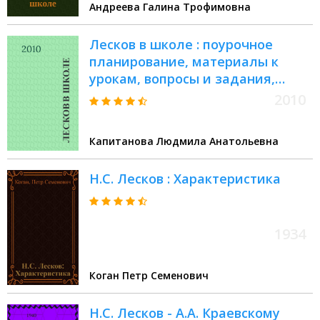
Андреева Галина Трофимовна
Лесков в школе : поурочное
планирование, материалы к
урокам, вопросы и задания,
анализ произведений,
2010
внеклассная работа,
межпредметные связи : книга
Капитанова Людмила Анатольевна
для учителя
Н.С. Лесков : Характеристика
1934
Коган Петр Семенович
Н.С. Лесков - А.А. Краевскому