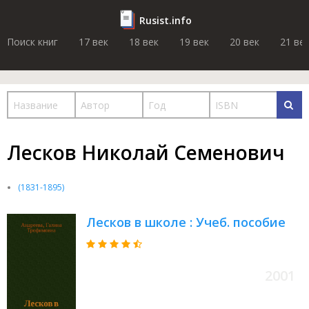
Rusist.info
Поиск книг
17 век
18 век
19 век
20 век
21 ве
Лесков Николай Семенович
(1831-1895)
Лесков в школе : Учеб. пособие
2001