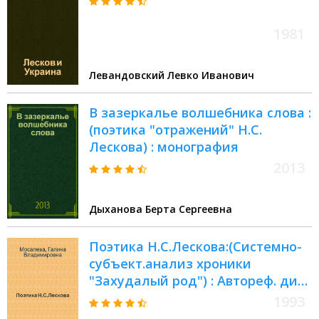
1981
Левандовский Левко Иванович
В зазеркалье волшебника слова :
(поэтика "отражений" Н.С.
Лескова) : монография
2013
Дыханова Берта Сергеевна
Поэтика Н.С.Лескова:(Системно-
субъект.анализ хроники
"Захудалый род") : Автореф. дис.
на соиск. учен. степ. к.филол.н
1993