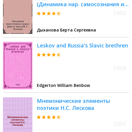
(Динамика нар. самосознания и
ее стилевое воплощение) :
1992
Автореф. дис. на соиск. учен.
степ. д.филол.н
Дыханова Берта Сергеевна
Leskov and Russia's Slavic brethren
1958
Edgerton William Benbow
Мнемонические элементы
поэтики Н.С. Лескова
2001