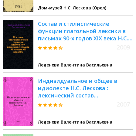
Дом-музей Н.С. Лескова (Орел)
Состав и стилистические
функции глагольной лексики в
письмах 90-х годов XIX века Н.С.
Лескова : монография
2009
Леденева Валентина Васильевна
Индивидуальное и общее в
идиолекте Н.С. Лескова :
лексический состав
эпистолярных текстов 90-х годов
2007
XIX века: словарь : в 2 кн.
Леденева Валентина Васильевна