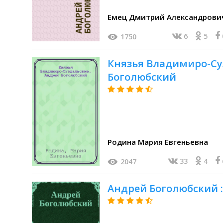
Емец Дмитрий Александрови
6
5
1750
Князья Владимиро-Су
Боголюбский
Родина Мария Евгеньевна
33
4
2047
Андрей Боголюбский : 