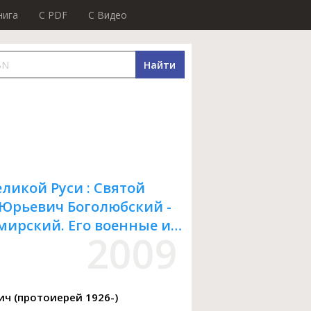
нига
C PDF
C Видео
Найти
ликой Руси : Святой
Юрьевич Боголюбский -
мирский. Его военные и
2009
ьские труды по
 княжеств
Соколов Александр Николаевич (протоиерей 1926-)