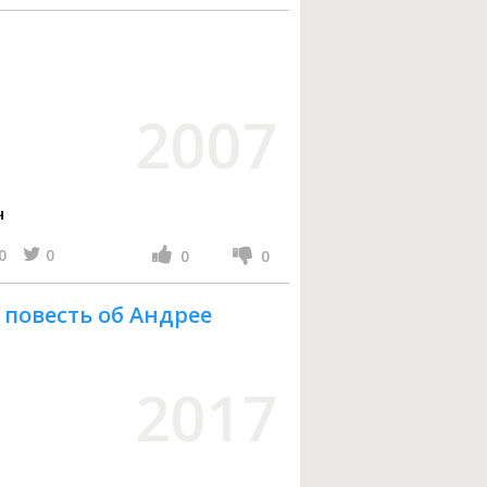
2007
ч
0
0
0
0
 повесть об Андрее
2017