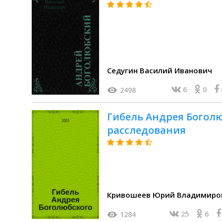
Седугин Василий Иванович
6
0
2498
Гибель Андрея Боголюб
расследования
Кривошеев Юрий Владимиро
25
6
1284