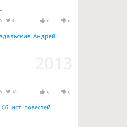
ч
0
4
0
0
здальские. Андрей
2013
6
10
0
0
Сб. ист. повестей