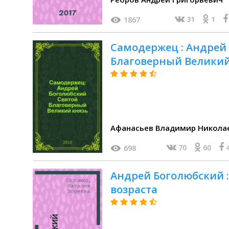
31
1
1867
Самодержец : Андрей
Благоверный Великий
Афанасьев Владимир Николае
70
60
698
Андрей Боголюбский :
возраста