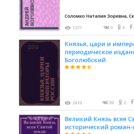
Сол
0
0
1271
Князья, цари и импер
периодическое издани
Боголюбский
50
2
2410
Великий Князь всея С
исторический роман-