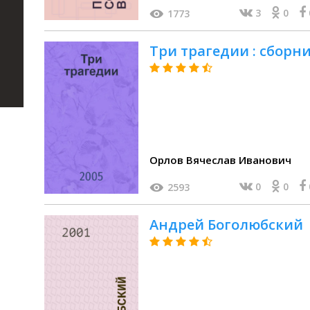
3
0
1773
Три трагедии : сборн
Орлов Вячеслав Иванович
0
0
2593
Андрей Боголюбский