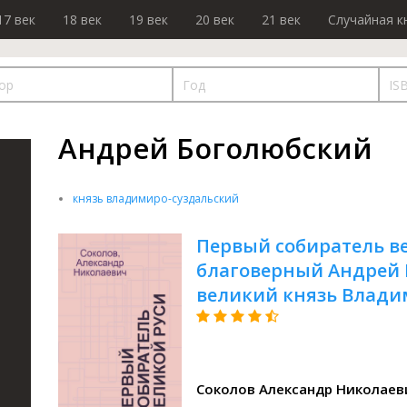
17 век
18 век
19 век
20 век
21 век
Случайная к
Андрей Боголюбский
князь владимиро-суздальский
Первый собиратель ве
благоверный Андрей 
великий князь Влади
духовно-просветител
объединению русских