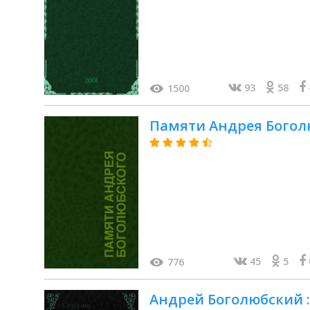
93
58
1500
Памяти Андрея Боголю
45
5
776
Андрей Боголюбский :