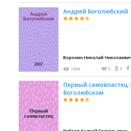
Андрей Боголюбский
Воронин Николай Николаеви
0
0
1889
Первый самовластец :
Боголюбском
Ребров Андрей Григорьевич