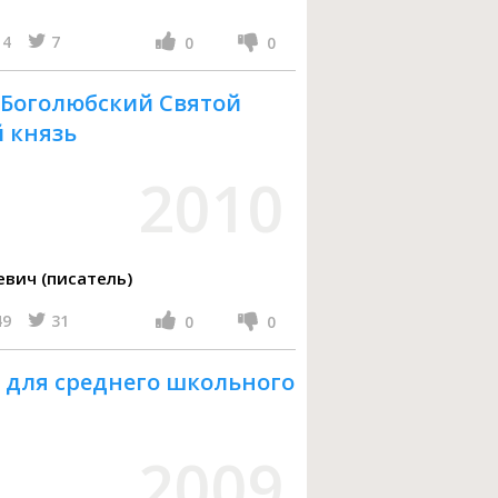
4
7
0
0
 Боголюбский Святой
 князь
2010
вич (писатель)
49
31
0
0
 для среднего школьного
2009