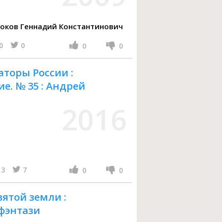
омко Наталия Зоревна, Скоков Геннадий Константинович
0
0
0
0
аторы России :
е. № 35 : Андрей
2016
3
7
0
0
вятой земли :
фэнтази