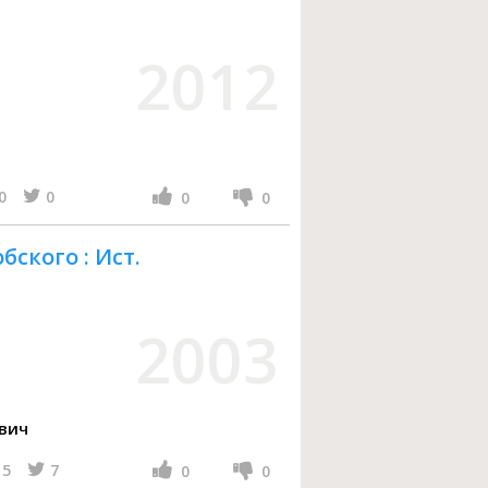
2012
0
0
0
0
ского : Ист.
2003
вич
5
7
0
0