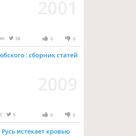
2001
46
38
0
0
бского : сборник статей
2009
0
5
0
0
 Русь истекает кровью