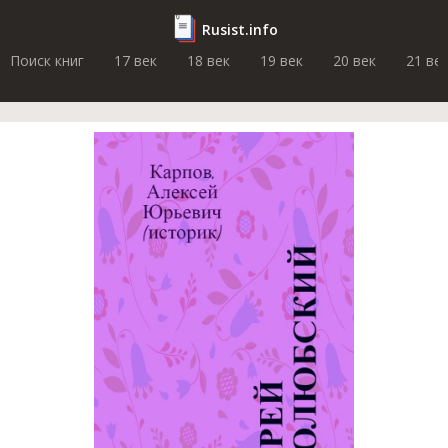
Rusist.info
Поиск книг
17 век
18 век
19 век
20 век
21 ве