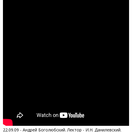
22.09.09 - Андрей Боголюбский. Лектор - И.Н. Данилевский.