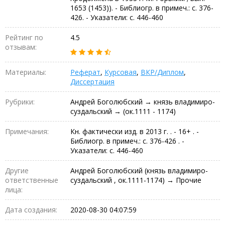
1653 (1453)). - Библиогр. в примеч.: с. 376-
426. - Указатели: с. 446-460
Рейтинг по
4.5
отзывам:
Материалы:
Реферат
,
Курсовая
,
ВКР/Диплом
,
Диссертация
Рубрики:
Андрей Боголюбский → князь владимиро-
суздальский → (ок.1111 - 1174)
Примечания:
Кн. фактически изд. в 2013 г. . - 16+ . -
Библиогр. в примеч.: с. 376-426 . -
Указатели: с. 446-460
Другие
Андрей Боголюбский (князь владимиро-
ответственные
суздальский , ок.1111-1174) → Прочие
лица:
Дата создания:
2020-08-30 04:07:59