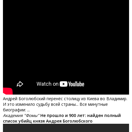
Андрей Боголюбский перенёс столицу из Киева во Владимир.
И это изменило судьбу всей страны... Все минутные
биографии: ...
Академия "Фомы"
Не прошло и 900 лет: найден полный
список убийц князя Андрея Боголюбского