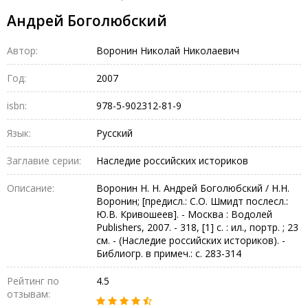
Андрей Боголюбский
Автор:
Воронин Николай Николаевич
Год:
2007
isbn:
978-5-902312-81-9
Язык:
Русский
Заглавие серии:
Наследие российских историков
Описание:
Воронин Н. Н. Андрей Боголюбский / Н.Н.
Воронин; [предисл.: С.О. Шмидт послесл.:
Ю.В. Кривошеев]. - Москва : Водолей
Publishers, 2007. - 318, [1] с. : ил., портр. ; 23
см. - (Наследие российских историков). -
Библиогр. в примеч.: с. 283-314
Рейтинг по
4.5
отзывам: