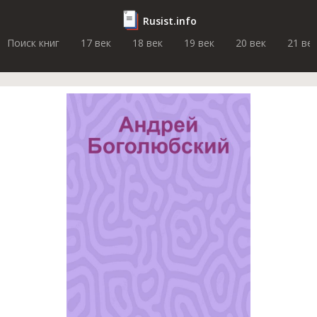
Rusist.info
Поиск книг
17 век
18 век
19 век
20 век
21 ве