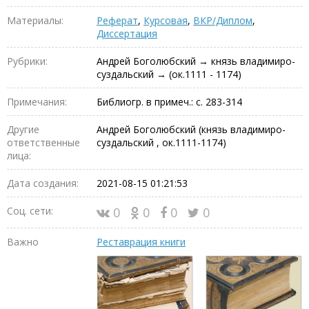
Материалы:
Реферат
,
Курсовая
,
ВКР/Диплом
,
Диссертация
Рубрики:
Андрей Боголюбский → князь владимиро-
суздальский → (ок.1111 - 1174)
Примечания:
Библиогр. в примеч.: с. 283-314
Другие
Андрей Боголюбский (князь владимиро-
ответственные
суздальский , ок.1111-1174)
лица:
Дата создания:
2021-08-15 01:21:53
Соц. сети:
0
0
0
0
Важно
Реставрация книги