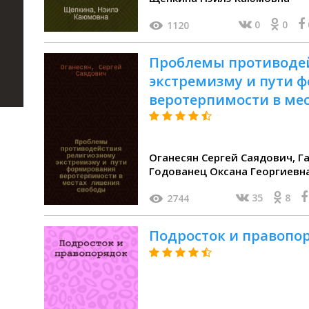
0
0
1120
Проблемы противоде
экстремизму и пути 
веротерпимости в мес
монография
Оганесян Сергей Саядович, Габараев Алан Шотаевич,
Годованец Оксана Георгиевн
35
8
2744
Подросток и правопо