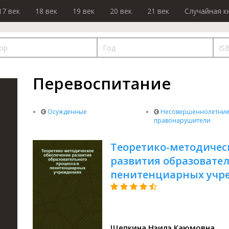
17 век
18 век
19 век
20 век
21 век
Случайная к
Перевоспитание
Осужденные
Несовершеннолетни
правонарушители
Теоретико-методичес
развития образовател
пенитенциарных учр
Щепкина Нэилэ Каюмовна