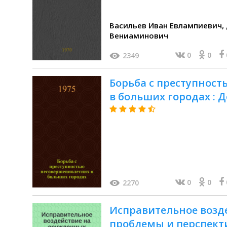
Васильев Иван Евлампиевич, Дымерский Александр
Вениаминович
0
0
2349
Борьба с преступнос
в больших городах : 
0
0
2270
Исправительное возд
проблемы и перспект