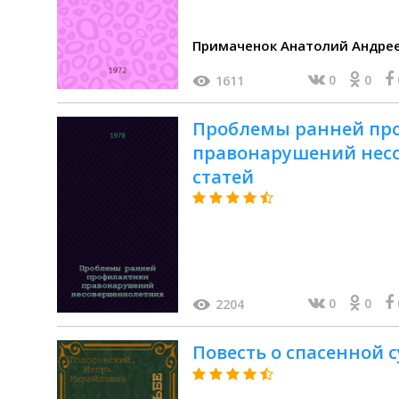
Примаченок Анатолий Андре
0
0
1611
Проблемы ранней пр
правонарушений несо
статей
0
0
2204
Повесть о спасенной 