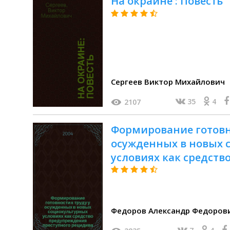
На окраине : Повесть
Сергеев Виктор Михайлович
35
4
2107
Формирование готовно
осужденных в новых 
условиях как средст
преступного рецидив
Федоров Александр Федорович