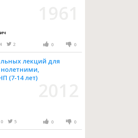
1961
вич
4
2
0
0
льных лекций для
ннолетними,
 (7-14 лет)
2012
0
5
0
0