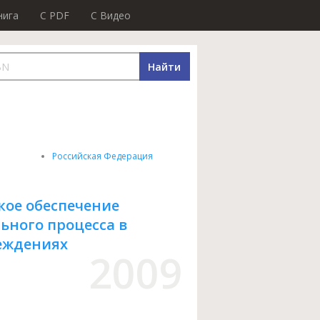
нига
C PDF
C Видео
Найти
е
Российская Федерация
кое обеспечение
ьного процесса в
еждениях
2009