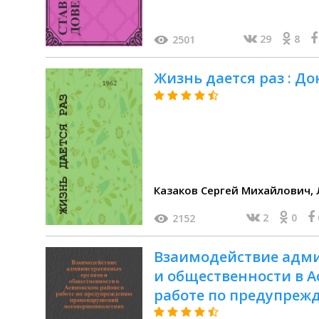
29
8
2501
Жизнь дается раз : До
2
0
2152
Взаимодействие адм
и общественности в А
работе по предупре
несовершеннолетних