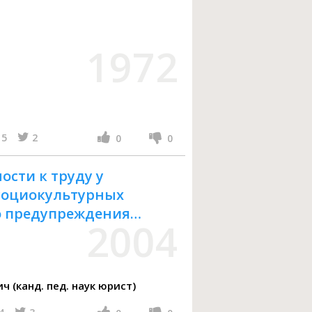
1972
5
2
0
0
сти к труду у
социокультурных
во предупреждения
2004
а : монография
 (канд. пед. наук юрист)