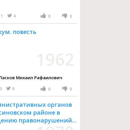
1
4
0
0
кум. повесть
1962
Казаков Сергей Михайлович, Ласков Михаил Рафаилович
0
0
0
0
инистративных органов
синовском районе в
ждению правонарушений