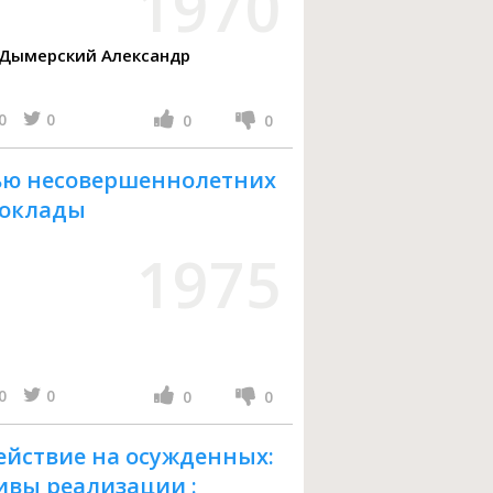
1970
0
0
0
0
тью несовершеннолетних
Доклады
1975
0
0
0
0
ействие на осужденных:
ивы реализации :