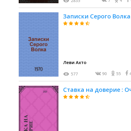
7
4
2835
Записки Серого Волка
Леви Ахто
90
55
577
Ставка на доверие : 