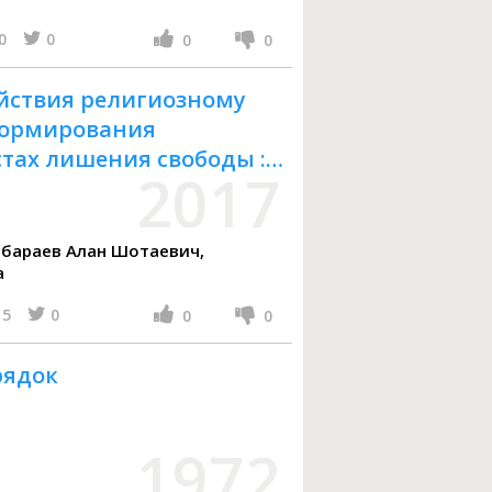
0
0
0
0
йствия религиозному
формирования
тах лишения свободы :
2017
а
5
0
0
0
рядок
1972