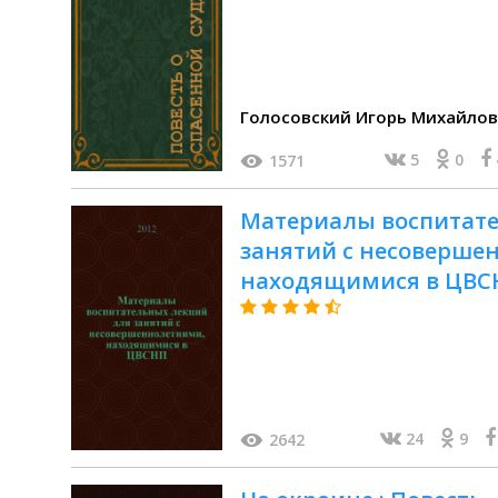
Голосовский Игорь Михайло
5
0
1571
Материалы воспитате
занятий с несоверше
находящимися в ЦВСНП
24
9
2642