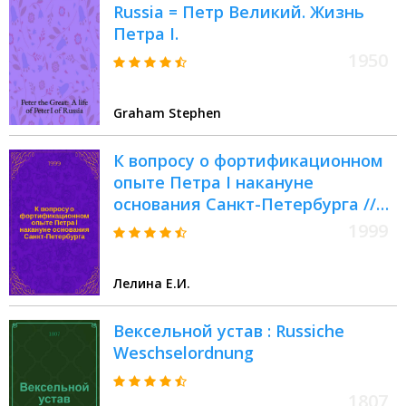
Russia = Петр Великий. Жизнь
Петра I.
1950
Graham Stephen
К вопросу о фортификационном
опыте Петра I накануне
основания Санкт-Петербурга //
Петербургские чтения, 98-99 :
1999
Материалы Энцикл. б-ки "Санкт-
Петербург-2003"
Лелина Е.И.
Вексельной устав : Russiche
Weschselordnung
1807