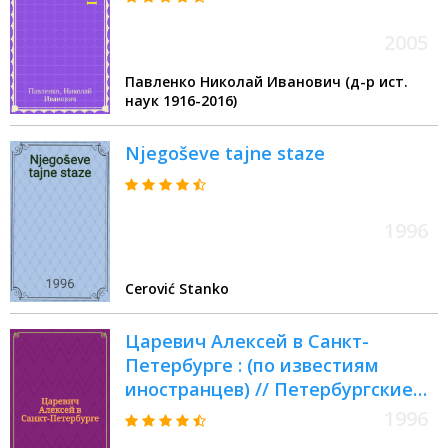
2005
Павленко Николай Иванович (д-р ист.
наук 1916-2016)
Njegoševe tajne staze
1996
Cerović Stanko
Царевич Алексей в Санкт-
Петербурге : (по известиям
иностранцев) // Петербургские
чтения-96 : Материалы Энцикл.
1996
б-ки "Санкт-Петербург-2003"