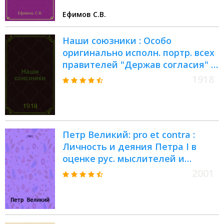
Ефимов С.В.
Наши союзники : Особо
оригинально исполн. портр. всех
правителей "Держав согласия" и
их манифесты о войне : (Райль
1918
Пуанкаре, Георг V, Виктор
Эммануил III, Фердинанд,
Альберт, Иошохито Харумония,
Николай)
Петр Великий: pro et contra :
Личность и деяния Петра I в
оценке рус. мыслителей и
исслед. : Антология
2001