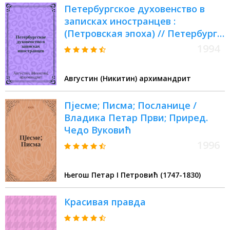
Петербургское духовенство в
записках иностранцев :
(Петровская эпоха) // Петербург
и Россия : Науч. конф., 13-15 апр.
1994
1994 г.
Августин (Никитин) архимандрит
Пjесме; Писма; Посланице /
Владика Петар Први; Приред.
Чедо Вуковић
1996
Његош Петар I Петровић (1747-1830)
Красивая правда