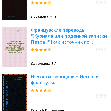
чтения, 98-99 : Материалы
1999
Энцикл. б-ки "Санкт-
Петербург-2003"
Лихачева О.О.
Французские переводы
"Журнала или поденной записки
Петра I" [как источник по
истории России первой четверти
1994
XVIII в.] // Петербургские чтения :
Тез. докл. науч. конф., посвящ.
Савельева Е.А.
291-летию С.-Петербурга, 23-27
мая 1994 г.
Његош и французи = Негош и
французы.
1988
Спасић Крунослав J