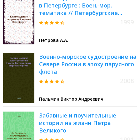
в Петербурге : Воен.-мор.
тематика // Петербургские
чтения, 98-99 : Материалы
1999
Энцикл. б-ки "Санкт-
Петербург-2003"
Петрова А.А.
Военно-морское судостроение на
Севере России в эпоху парусного
флота
2008
Пальмин Виктор Андреевич
Забавные и поучительные
истории из жизни Петра
Великого
1991