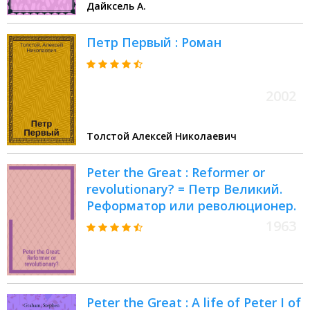
Дайксель А.
Культура и международные
связи С.-Петербурга в петровское
Петр Первый : Роман
время
2002
Толстой Алексей Николаевич
Peter the Great : Reformer or
revolutionary? = Петр Великий.
Реформатор или революционер.
1963
Peter the Great : A life of Peter I of