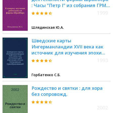
: Часы "Петр I" из собрания ГРМ
// Петербургские чтения, 98-99 :
1999
Материалы Энцикл. б-ки "Санкт-
Петербург-2003"
Шлядинская Ю.А.
Шведские карты
Ингерманландии XVII века как
источник для изучения эпохи
петровских преобразований :
1993
(Новые материалы) //
Петербургские чтения. Вып.1. :
Горбатенко С.Б.
Науч. конф., посвящ. 290-летию
С.-Петербурга, 24-28 мая 1993 г.
Рождество и святки : для хора
Культура С.-Петербурга, XVIII-XX
без сопровожд.
век
2002