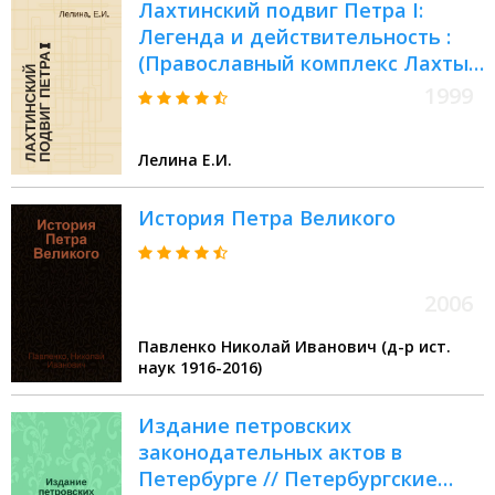
Лахтинский подвиг Петра I:
Легенда и действительность :
(Православный комплекс Лахты
в системе формирования
1999
символического мемориального
поля С.-Петербурга) //
Лелина Е.И.
Петербургские чтения, 98-99 :
Материалы Энцикл. б-ки "Санкт-
История Петра Великого
Петербург-2003"
2006
Павленко Николай Иванович (д-р ист.
наук 1916-2016)
Издание петровских
законодательных актов в
Петербурге // Петербургские