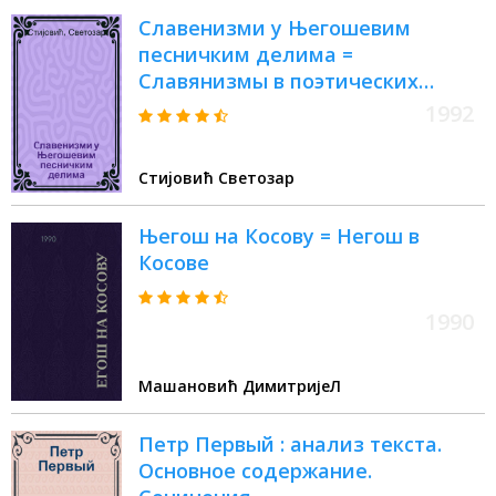
Cлавенизми у Његошевим
песничким делима =
Славянизмы в поэтических
произведениях Негоша.
1992
Стиjовић Светозар
Његош на Косову = Негош в
Косове
1990
Машановић ДимитријеЛ
Петр Первый : анализ текста.
Основное содержание.