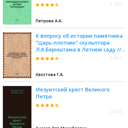
чтения, 98-99 : Материалы
1999
Энцикл. б-ки "Санкт-
Петербург-2003"
Петрова А.А.
К вопросу об истории памятника
"Царь-плотник" скульптора
Л.А.Бернштама в Летнем саду //
Петербургские чтения-97 :
1997
Материалы Энцикл. б-ки "Санкт-
Петербург-2003"
Хвостова Г.А.
Иезуитский крест Великого
Петра
2006