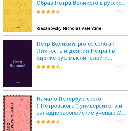
Образ Петра Великого в русской
истории и мысли.
1992
Riasanovsky Nicholas Valentine
Петр Великий: pro et contra :
Личность и деяния Петра I в
оценке рус. мыслителей и
исслед. : Антология
2003
Начало Петербургского
("Петровского") университета и
западноевропейские ученые //
Петербургские чтения. Вып.2. :
1993
Науч. конф., посвящ. 290-летию