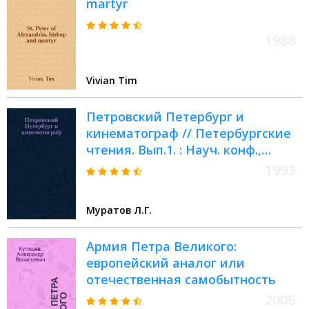
martyr
1988
Vivian Tim
Петровский Петербург и
кинематограф // Петербургские
чтения. Вып.1. : Науч. конф.,
посвящ. 290-летию С.-
1993
Петербурга, 24-28 мая 1993 г.
Культура С.-Петербурга, XVIII-XX
Муратов Л.Г.
век
Армия Петра Великого:
европейский аналог или
отечественная самобытность
2006