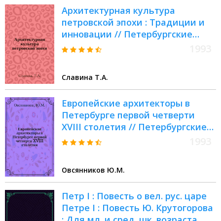
Архитектурная культура
петровской эпохи : Традиции и
инновации // Петербургские
чтения. Вып.2. : Науч. конф.,
1993
посвящ. 290-летию С.-
Петербурга, 24-28 мая 1993 г.
Славина Т.А.
Культура и международные
связи С.-Петербурга в петровское
Европейские архитекторы в
время
Петербурге первой четверти
XVIII столетия // Петербургские
чтения. Вып.2. : Науч. конф.,
1993
посвящ. 290-летию С.-
Петербурга, 24-28 мая 1993 г.
Овсянников Ю.М.
Культура и международные
связи С.-Петербурга в петровское
Петр I : Повесть о вел. рус. царе
время
Петре I : Повесть Ю. Крутогорова
: Для мл. и сред. шк. возраста