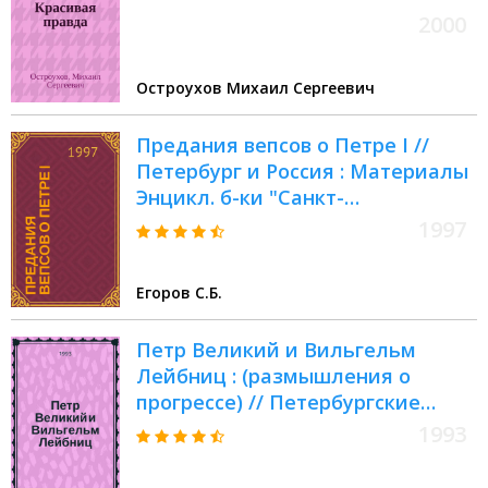
2000
Остроухов Михаил Сергеевич
Предания вепсов о Петре I //
Петербург и Россия : Материалы
Энцикл. б-ки "Санкт-
Петербург-2003"
1997
Егоров С.Б.
Петр Великий и Вильгельм
Лейбниц : (размышления о
прогрессе) // Петербургские
чтения. Вып.2. : Науч. конф.,
1993
посвящ. 290-летию С.-
Петербурга, 24-28 мая 1993 г.