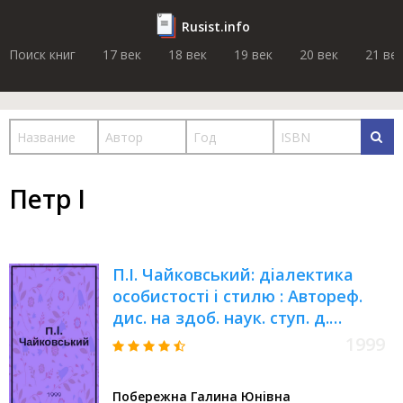
Rusist.info
Поиск книг
17 век
18 век
19 век
20 век
21 ве
Петр I
П.I. Чайковський: дiалектика
особистостi i стилю : Автореф.
дис. на здоб. наук. ступ. д.
мистецтвознавства : Спец.
1999
17.00.03 (Ошиб.) 17.00.02
Побережна Галина Юнiвна