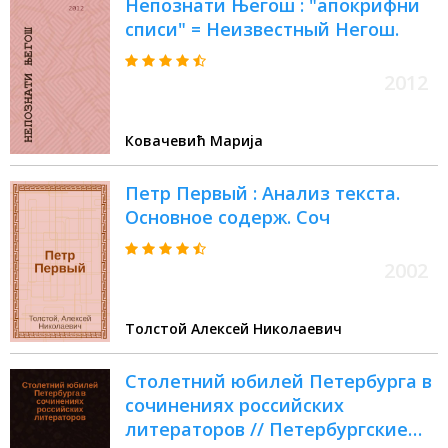
Непознати Његош : "апокрифни
списи" = Неизвестный Негош.
2012
Ковачевић Мариjа
Петр Первый : Анализ текста.
Основное содерж. Соч
2002
Толстой Алексей Николаевич
Столетний юбилей Петербурга в
сочинениях российских
литераторов // Петербургские