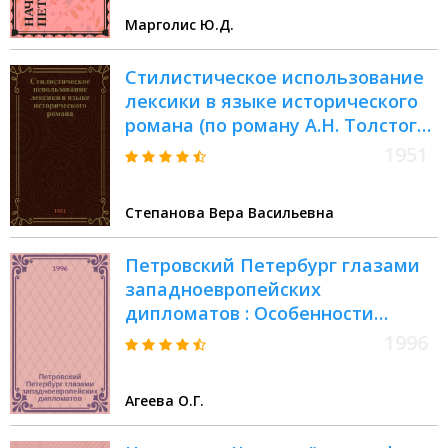
С.-Петербурга, 24-28 мая 1993 г.
Марголис Ю.Д.
Культура и международные
связи С.-Петербурга в петровское
Стилистическое использование
время
лексики в языке исторического
романа (по роману А.Н. Толстого
"Петр I") : Автореферат дис. на
1951
соискание ученой степени
кандидата филологических наук
Степанова Вера Васильевна
Петровский Петербург глазами
западноевропейских
дипломатов : Особенности
восприятия архитектурной
1996
среды города // Петербургские
чтения-96 : Материалы Энцикл.
Агеева О.Г.
б-ки "Санкт-Петербург-2003"