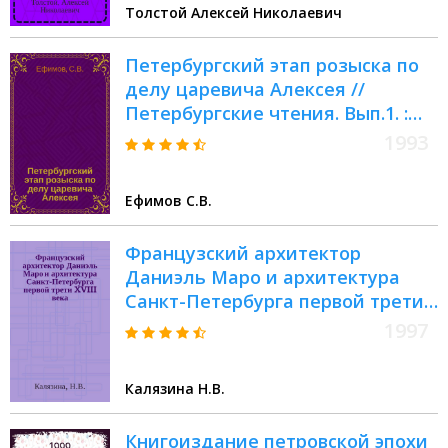
Толстой Алексей Николаевич
Петербургский этап розыска по
делу царевича Алексея //
Петербургские чтения. Вып.1. :
Науч. конф., посвящ. 290-летию
1993
С.-Петербурга, 24-28 мая 1993 г.
Культура С.-Петербурга, XVIII-XX
Ефимов С.В.
век
Французский архитектор
Даниэль Маро и архитектура
Санкт-Петербурга первой трети
XVIII века // Петербургские
1997
чтения-97 : Материалы Энцикл.
б-ки "Санкт-Петербург-2003"
Калязина Н.В.
Книгоиздание петровской эпохи