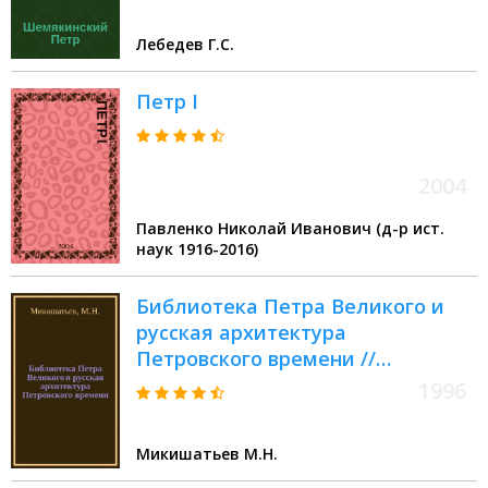
Лебедев Г.С.
Петр I
2004
Павленко Николай Иванович (д-р ист.
наук 1916-2016)
Библиотека Петра Великого и
русская архитектура
Петровского времени //
Петербургские чтения-96 :
1996
Материалы Энцикл. б-ки "Санкт-
Петербург-2003"
Микишатьев М.Н.