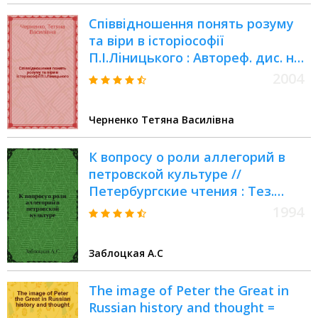
Спiввiдношення понять розуму
та вiри в iсторiософiï
П.I.Лiницького : Автореф. дис. на
соиск. учен. степ. к.филос.н. :
2004
Спец. 09.00.05
Черненко Тетяна Василiвна
К вопросу о роли аллегорий в
петровской культуре //
Петербургские чтения : Тез.
докл. науч. конф., посвящ. 291-
1994
летию С.-Петербурга, 23-27 мая
1994 г.
Заблоцкая А.С
The image of Peter the Great in
Russian history and thought =