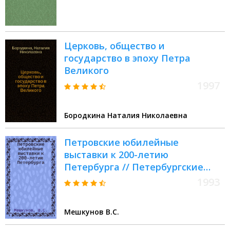
Церковь, общество и
государство в эпоху Петра
Великого
1997
Бородкина Наталия Николаевна
Петровские юбилейные
выставки к 200-летию
Петербурга // Петербургские
чтения. Вып.1. : Науч. конф.,
1993
посвящ. 290-летию С.-
Петербурга, 24-28 мая 1993 г.
Мешкунов В.С.
Культура С.-Петербурга, XVIII-XX
век