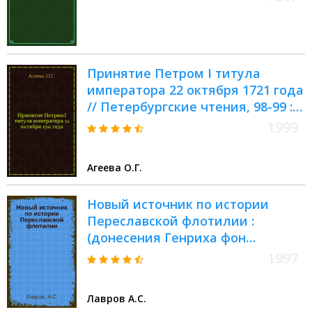
Принятие Петром I титула
императора 22 октября 1721 года
// Петербургские чтения, 98-99 :
Материалы Энцикл. б-ки "Санкт-
1999
Петербург-2003"
Агеева О.Г.
Новый источник по истории
Переславской флотилии :
(донесения Генриха фон
Розенбуша) // Петербург и
1997
Россия : Материалы Энцикл. б-ки
"Санкт-Петербург-2003"
Лавров А.С.