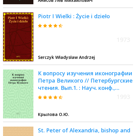
Анисов Лев Михайлович
Piotr I Wielki : Życie i dzieło
1973
Serczyk Władysław Andrzej
К вопросу изучения иконографии
Петра Великого // Петербургские
чтения. Вып.1. : Науч. конф.,
посвящ. 290-летию С.-
1993
Петербурга, 24-28 мая 1993 г.
Культура С.-Петербурга, XVIII-XX
Крылова О.Ю.
век
St. Peter of Alexandria, bishop and