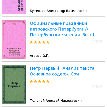
Кутищев Александр Васильевич
Официальные праздники
петровского Петербурга //
Петербургские чтения. Вып.1. :
Науч. конф., посвящ. 290-летию
1993
С.-Петербурга, 24-28 мая 1993 г.
Культура С.-Петербурга, XVIII-XX
Агеева О.Г.
век
Петр Первый : Анализ текста.
Основное содерж. Соч
2003
Толстой Алексей Николаевич