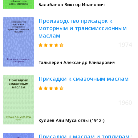
Балабанов Виктор Иванович
Производство присадок к
моторным и трансмиссионным
маслам
1974
Гальперин Александр Елизарович
Присадки к смазочным маслам
1960
Кулиев Али Муса оглы (1912-)
Присадки к маслам и топливам :