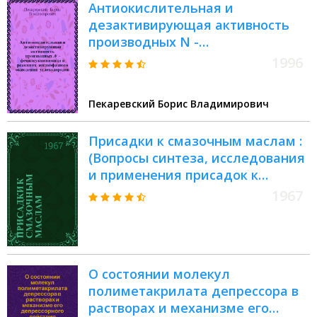
Антиокислительная и
дезактивирующая активность
производных N -
фенилсукцинимида в реакциях
1996
жидкофазного окисления
углеводородов : Автореф. дис. на
Пекаревский Борис Владимирович
соиск. учен. степ. к.х.н. : Спец.
05.17.04
Присадки к смазочным маслам :
(Вопросы синтеза, исследования
и применения присадок к
маслам. топливам и
1967
полимерным материалам) :
Сборник статей
О состоянии молекул
полиметакрилата депрессора в
растворах и механизме его