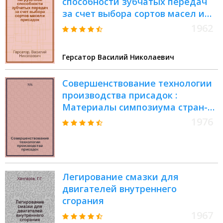
способности зубчатых передач
за счет выбора сортов масел и
присадок
1962
Герсатор Василий Николаевич
Совершенствование технологии
производства присадок :
Материалы симпозиума стран-
членов СЭВ, Киев, 25-30 мая 1976
1976
г
Легирование смазки для
двигателей внутреннего
сгорания
1967