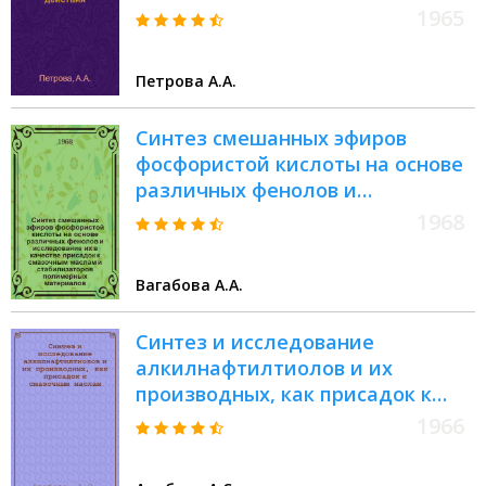
депрессорного действия :
1965
Автореферат дис. на соискание
ученой степени кандидата
Петрова А.А.
химических наук
Синтез смешанных эфиров
фосфористой кислоты на основе
различных фенолов и
исследование их в качестве
1968
присадок к смазочным маслам и
стабилизаторов полимерных
Вагабова А.А.
материалов : Автореферат дис.
на соискание учен. степени канд.
Синтез и исследование
хим. наук : (072)
алкилнафтилтиолов и их
производных, как присадок к
смазочным маслам :
1966
Автореферат дис. на соискание
учен. степени канд. хим. наук