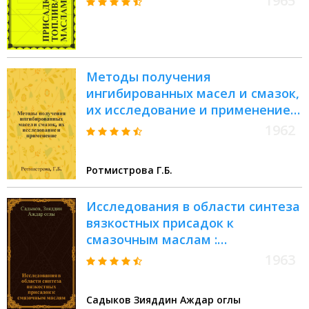
1965
Методы получения
ингибированных масел и смазок,
их исследование и применение :
Автореферат дис. на соискание
1962
учен. степени кандидата хим.
наук
Ротмистрова Г.Б.
Исследования в области синтеза
вязкостных присадок к
смазочным маслам :
Автореферат дис. на соискание
1963
учен. степени кандидата хим.
наук
Садыков Зияддин Аждар оглы