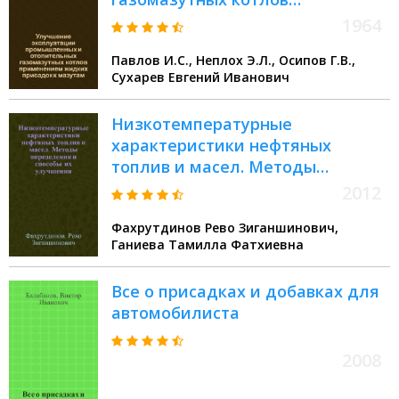
применением жидких присадок к
1964
мазутам
Павлов И.С., Неплох Э.Л., Осипов Г.В.,
Сухарев Евгений Иванович
Низкотемпературные
характеристики нефтяных
топлив и масел. Методы
определения и способы их
2012
улучшения. Депрессорные
Фахрутдинов Рево Зиганшинович,
присадки к топливам и маслам :
Ганиева Тамилла Фатхиевна
учебное пособие
Все о присадках и добавках для
автомобилиста
2008