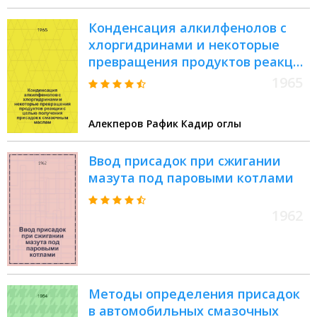
Конденсация алкилфенолов с
хлоргидринами и некоторые
превращения продуктов реакции
с целью получения присадок к
1965
смазочным маслам :
Автореферат дис. на соискание
Алекперов Рафик Кадир оглы
учен. степени кандидата хим.
наук
Ввод присадок при сжигании
мазута под паровыми котлами
1962
Методы определения присадок
в автомобильных смазочных