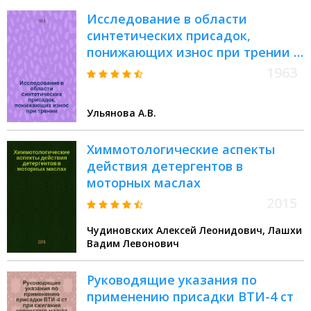
Исследование в области
синтетических присадок,
понижающих износ при трении :
Автореферат дис. на соискание
1963
ученой степени кандидата
химических наук
Ульянова А.В.
Химмотологические аспекты
действия детергентов в
моторных маслах
2015
Чудиновских Алексей Леонидович, Лашхи
Вадим Левонович
Руководящие указания по
применению присадки ВТИ-4 ст