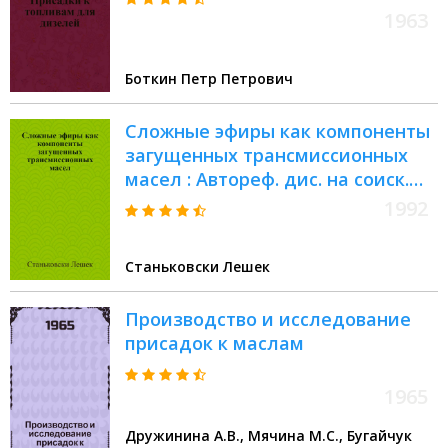
1963
Боткин Петр Петрович
Сложные эфиры как компоненты
загущенных трансмиссионных
масел : Автореф. дис. на соиск.
учен. степ. к.т.н
1992
Станьковски Лешек
Производство и исследование
присадок к маслам
1965
Дружинина А.В., Мячина М.С., Бугайчук