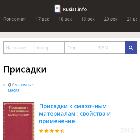
Rusist.info
Поиск книг
17 век
18 век
19 век
20 век
21 ве
Присадки
Смазочные
масла
Присадки к смазочным
материалам : свойства и
применение
2013