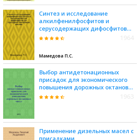
А.И.
Акад. наук СССР. Филиал
Синтез и исследование
Всесоюз. ин-та науч. и техн.
алкилфенилфосфитов и
информации
серусодержащих дифосфитов
как присадок к смазочным
1964
маслам : Автореферат дис. на
соискание ученой степени
Мамедова П.С.
кандидата химических наук
Выбор антидетонационных
присадок для экономического
повышения дорожных октановых
чисел
1963
Применение дизельных масел с
присадками