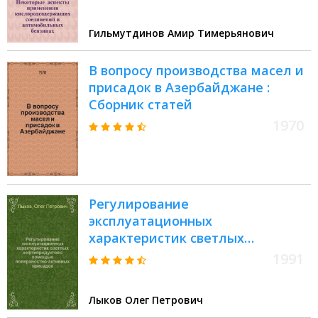
диссертации на соискание
ученой степени д.т.н. :
Гильмутдинов Амир Тимерьянович
специальность 05.17.07
В вопросу производства масел и
присадок в Азербайджане :
Сборник статей
1970
Регулирование
эксплуатационных
характеристик светлых
нефтепродуктов с помощью
1991
поверхностно-активных
присадок : Дис. на соиск. учен.
Лыков Олег Петрович
степ. д. т. н. в форме науч. докл