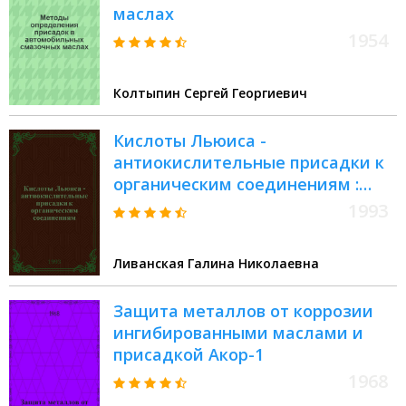
маслах
1954
Колтыпин Сергей Георгиевич
Кислоты Льюиса -
антиокислительные присадки к
органическим соединениям :
Автореф. дис. на соиск. учен.
1993
степ. к.х.н. : Спец. 02.00.13
Ливанская Галина Николаевна
Защита металлов от коррозии
ингибированными маслами и
присадкой Акор-1
1968