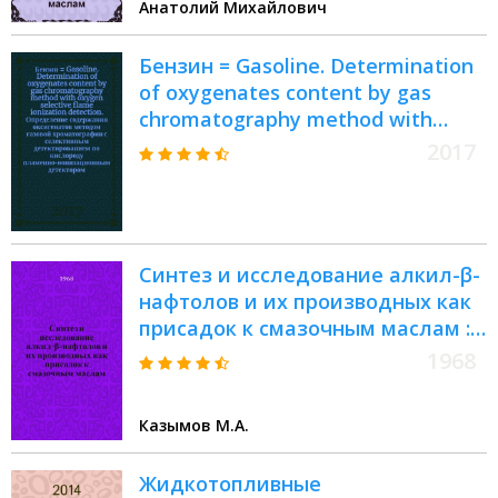
Анатолий Михайлович
Бензин = Gasoline. Determination
of oxygenates content by gas
chromatography method with
oxygen selective flame ionization
2017
detection. Определение
содержания оксигенатов
методом газовой хроматографии
с селективным детектированием
Синтез и исследование алкил-β-
по кислороду пламенно-
нафтолов и их производных как
ионизационным детектором :
присадок к смазочным маслам :
ГОСТ 33900-2016
Автореферат дис. на соискание
1968
учен. степени канд. хим. наук
Казымов М.А.
Жидкотопливные