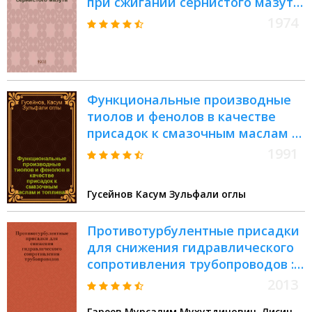
при сжигании сернистого мазута
: Утв. 12/VI 1974 г.
1974
Функциональные производные
тиолов и фенолов в качестве
присадок к смазочным маслам и
топливам : Автореф. дис. на
1991
соиск. учен. степ. д. х. н
Гусейнов Касум Зульфали оглы
Противотурбулентные присадки
для снижения гидравлического
сопротивления трубопроводов :
Antiturbulent additives for drag
2013
reduction of pipelines
Гареев Мурсалим Мухутдинович, Лисин