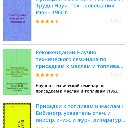
Труды Науч.-техн. совещания.
Июнь 1960 г.
1961
Рекомендации Научно-
технического семинара по
присадкам к маслам и топливам.
(8-12 мая 1963 года. Москва)
1963
Научно-технический семинар по
присадкам к маслам и топливам (1963
Москва)
Присадки к топливам и маслам :
Библиогр. указатель отеч. и
иностр. книж. и журн. литературы
за 1962 г. (VII-XII) - 1965 (II)