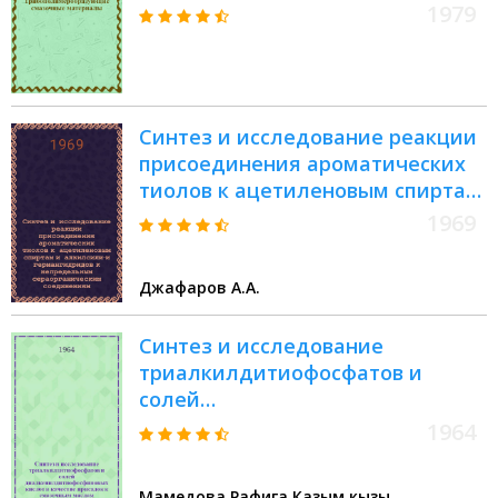
1979
Синтез и исследование реакции
присоединения ароматических
тиолов к ацетиленовым спиртам
и алкилсилил- и
1969
германгидридов к
непредельным
Джафаров А.А.
сераорганическим соединениям :
Автореф. дис. на соискание учен.
Синтез и исследование
степени канд. хим. наук : (072)
триалкилдитиофосфатов и
солей
диалкенилдитиофосфиновых
1964
кислот в качестве присадок к
смазочным маслам :
Мамедова Рафига Казым кызы