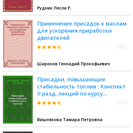
Рудник Лесли Р.
Применение присадок к маслам
для ускорения приработки
двигателей
1965
Шаронов Геннадий Прокофьевич
Присадки, повышающие
стабильность топлив : Конспект
II разд. лекций по курсу
специализации "Присадки для
1978
нефт. топлив" для студентов
спец. 0807
Вишнякова Тамара Петровна