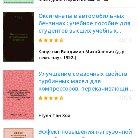
Автореферат дис. на соискание
ученой степени кандидата
Оксигенаты в автомобильных
химических наук
бензинах : учебное пособие для
студентов высших учебных
заведений,
2011
специализирующихся в области
Капустин Владимир Михайлович (д-р
химии и технологии моторных
техн. наук 1952-)
топлив
Улучшение смазочных свойств
турбинных масел для
компрессоров, перекачивающих
сероводородсодержащий газ :
1996
Автореф. дис. на соиск. учен.
степ. к.т.н. : Спец. 05.17.07
Нгуен Тан Хоа
Эффект повышения нагрузочной