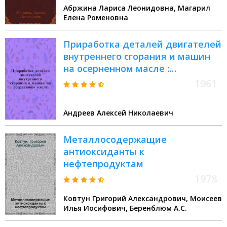
Абржина Лариса Леонидовна, Магарил
Елена Роменовна
Приработка деталей двигателей
внутреннего сгорания и машин
на осерненном масле :
(Стенограмма лекции, прочит. на
1961
семинаре слесарей-сборщиков)
Андреев Алексей Николаевич
Металлосодержащие
антиоксиданты к
нефтепродуктам
1978
Ковтун Григорий Александрович, Моисеев
Илья Иосифович, Беренблюм А.С.