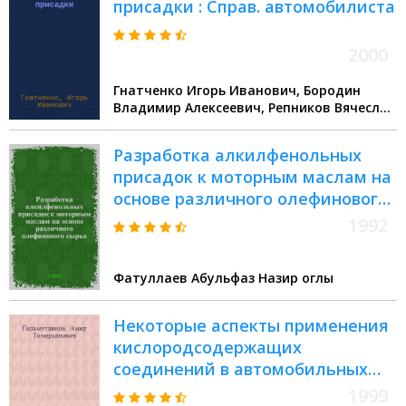
присадки : Справ. автомобилиста
2000
Гнатченко Игорь Иванович, Бородин
Владимир Алексеевич, Репников Вячеслав
Романович
Разработка алкилфенольных
присадок к моторным маслам на
основе различного олефинового
сырья : Автореф. дис. на соиск.
1992
учен. степ. к.т.н
Фатуллаев Абульфаз Назир оглы
Некоторые аспекты применения
кислородсодержащих
соединений в автомобильных
бензинах : автореферат
1999