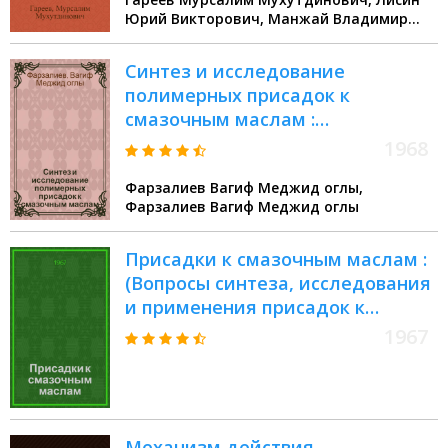
Юрий Викторович, Манжай Владимир
Николаевич, Шаммазов Айрат
Мингазович
Синтез и исследование
полимерных присадок к
смазочным маслам :
Автореферат дис. на соискание
1968
ученой степени кандидата
Фарзалиев Вагиф Меджид оглы,
химических наук : (072)
Фарзалиев Вагиф Меджид оглы
Присадки к смазочным маслам :
(Вопросы синтеза, исследования
и применения присадок к
маслам, топливам и
1967
полимерным материалам) :
Сборник статей
Механизм действия