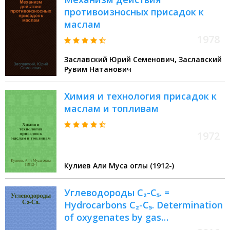
противоизносных присадок к
маслам
1978
Заславский Юрий Семенович, Заславский
Рувим Натанович
Химия и технология присадок к
маслам и топливам
1972
Кулиев Али Муса оглы (1912-)
Углеводороды С₂-С₅. =
Hydrocarbons C₂-C₅. Determination
of oxygenates by gas
chromatography using a flame