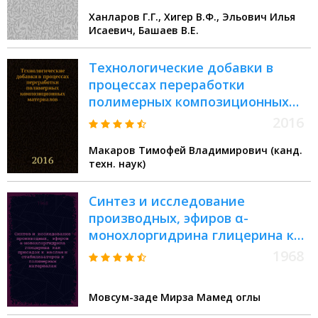
Ханларов Г.Г., Хигер В.Ф., Эльович Илья
Исаевич, Башаев В.Е.
Технологические добавки в
процессах переработки
полимерных композиционных
материалов : учебное пособие
2016
Макаров Тимофей Владимирович (канд.
техн. наук)
Синтез и исследование
производных, эфиров α-
монохлоргидрина глицерина как
присадок к маслам и
1968
стабилизаторов к полимерным
материалам : Автореферат дис.,
Мовсум-заде Мирза Мамед оглы
представл. на соискание учен.