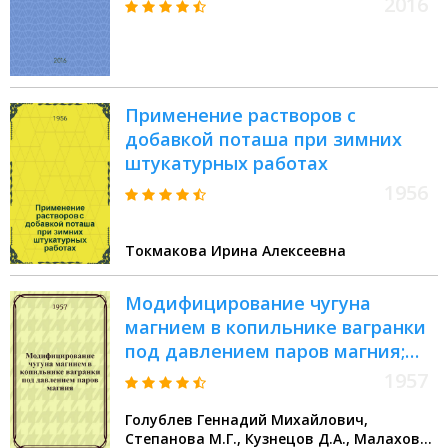
2016
ionization detector. Определение
содержания оксигенатов
методом газовой хроматографии
с использованием пламенно-
Применение растворов с
ионизационного детектора :
добавкой поташа при зимних
ГОСТ Р 56867-2016
штукатурных работах
1956
Токмакова Ирина Алексеевна
Модифицирование чугуна
магнием в копильнике вагранки
под давлением паров магния;
Защитная присадка ВМ для
1957
магниевого литья / Д.А.
Голублев Геннадий Михайлович,
Кузнецов, М.Г. Степанова, А.И.
Степанова М.Г., Кузнецов Д.А., Малахов
Малахов и др.; Гостехника СССР.