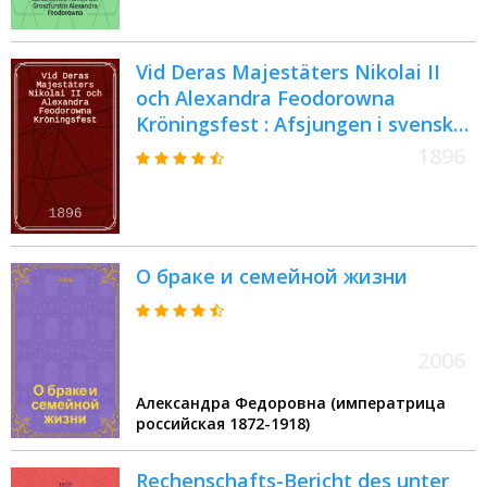
1894
Vid Deras Majestäters Nikolai II
och Alexandra Feodorowna
Kröningsfest : Afsjungen i svenska
kyrkan i Wiborg d. 26 maj 1896
1896
О браке и семейной жизни
2006
Александра Федоровна (императрица
российская 1872-1918)
Rechenschafts-Bericht des unter