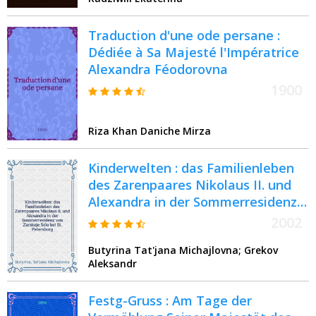
Traduction d'une ode persane :
Dédiée à Sa Majesté l'Impératrice
Alexandra Féodorovna
1900
Riza Khan Daniche Mirza
Kinderwelten : das Familienleben
des Zarenpaares Nikolaus II. und
Alexandra in der Sommerresidenz
von Zarskoje Selo bei St.
2002
Petersburg : anläβlich der
Butyrina Tat'jana Michajlovna; Grekov
Ausstellung, Schloβ Britz, 2002 =
Aleksandr
Детский мир: Семейная жизнь
царской четы Николая II и
Festg-Gruss : Am Tage der
Александры в летней