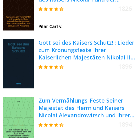
Kaiserin Alexandra
1826
Pilar Carl v.
Gott sei des Kaisers Schutz! : Lieder
zum Krönungsfeste Ihrer
Kaiserlichen Majestäten Nikolai II
Alexandrowitsch und Alexandra
1896
Feodorowna den 14.Mai 1896
Zum Vermählungs-Feste Seiner
Majestät des Herrn und Kaisers
Nicolai Alexandrowitsch und Ihrer
Kaiserlichen Hohen der
1894
Groszfürstin Alexandra
Feodorowna, am 14 November