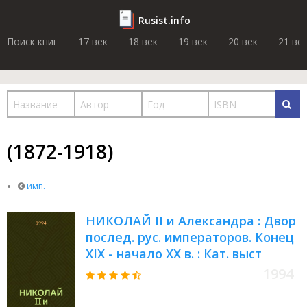
Rusist.info
Поиск книг
17 век
18 век
19 век
20 век
21 ве
(1872-1918)
имп.
НИКОЛАЙ II и Александра : Двор
послед. рус. императоров. Конец
XIX - начало XX в. : Кат. выст
1994