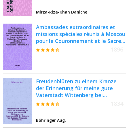
Mirza-Riza-Khan Daniche
Ambassades extraordinaires et
missions spéciales réunis á Moscou
pour le Сouronnement et le Sacre
de Leurs Majestés l'Empereur
1896
Nicolas II et l'Impératrice
Alexandra Feodorovna
Freudenblüten zu einem Kranze
der Erinnerung für meine gute
Vaterstadt Wittenberg bei
Gegenwart I.M. der Kaiserin von
1834
Russland Alexandra Feodorowna :
Pièce de vers
Böhringer Aug.