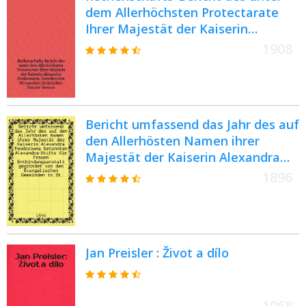
dem Allerhöchsten Protectarate
Ihrer Majestät der Kaiserin
Alexandra Feodorowna,
1908
bestehenden Mitauschen
christlichen Frauen-Vereins
Bericht umfassend das Jahr des auf
den Allerhösten Namen ihrer
Majestät der Kaiserin Alexandra
Feodorowna benannten Alexandra-
1896
Stifts für Frauen
Entbindungsanstalt gegründet von
den Evangelischen Gemeinden in
St.Petersburg
Jan Preisler : Život a dílo
1968