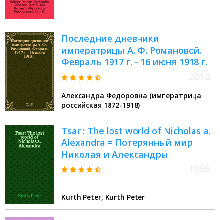
1896 in der St.Petri-Kirche
Последние дневники
императрицы А. Ф. Романовой.
Февраль 1917 г. - 16 июня 1918 г.
2018
Александра Федоровна (императрица
российская 1872-1918)
Tsar : The lost world of Nicholas a.
Alexandra = Потерянный мир
Николая и Александры
1995
Kurth Peter, Kurth Peter