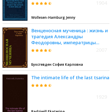
1904
Wollesen-Hamburg Jenny
Венценосная мученица : жизнь и
трагедия Александры
Феодоровны, императрицы
Всероссийской
2007
Буксгевден София Карловна
The intimate life of the last tsarina
1929
Radziwill Ekaterina