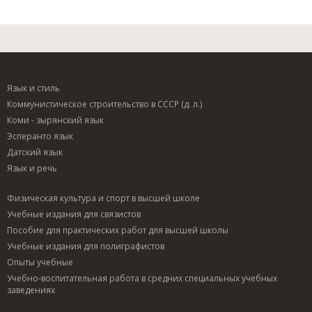
Язык и стиль
Коммунистическое строительство в СССР (д. л.)
Коми - зырянский язык
Эсперанто язык
Датский язык
Язык и речь
Физическая культура и спорт в высшей школе
Учебные издания для связистов
Пособие для практических работ для высшей школы
Учебные издания для полиграфистов
Опыты учебные
Учебно-воспитательная работа в средних специальных учебных
заведениях