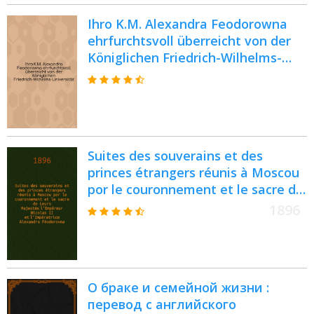
Ihro K.M. Alexandra Feodorowna
ehrfurchtsvoll überreicht von der
Königlichen Friedrich-Wilhelms-
Universität : Pièce de vers
Suites des souverains et des
princes étrangers réunis à Moscou
por le couronnement et le sacre de
Leurs Majestés l'Empéreur Nicolas
1896
II et l'Impératrice Alexandra
Féodorovna
О браке и семейной жизни :
перевод с английского