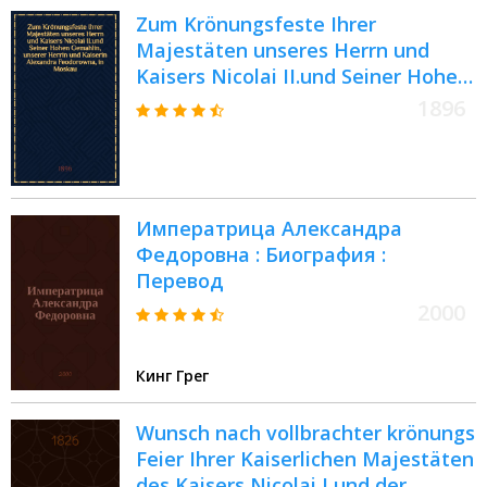
Zum Krönungsfeste Ihrer
Majestäten unseres Herrn und
Kaisers Nicolai II.und Seiner Hohen
Gemahlin, unserer Herrin und
1896
Kaiserin Alexandra Feodorowna, in
Moskau, 1896
Императрица Александра
Федоровна : Биография :
Перевод
2000
Кинг Грег
Wunsch nach vollbrachter krönungs
Feier Ihrer Kaiserlichen Majestäten
des Kaisers Nicolai I und der