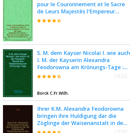
pour le Couronnement et le Sacre
de Leurs Majestés l'Empereur
Nicolas II et l'Impératrice
Alexandra Féodorovna
S. M. dem Kayser Nicolai I. wie auch
I. M. der Kayserin Alexandra
Feodorowna am Krönungs-Tage :
Pièce de vers
1826
Borck C.Fr.Wilh.
Ihrer K.M. Alexandra Feodorowna
bringen ihre Huldigung dar die
Zöglinge der Waisenanstalt in den
Franckeschen Stiftungen : Pièce de
1838