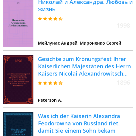
Николай и Александра. Любовь и
жизнь
1998
Мейлунас Андрей, Мироненко Сергей
Gesichte zum Krönungsfest Ihrer
Kaiserlichen Majestäten des Herrn
Kaisers Nicolai Alexandrowitsch
und der Kaiserin Alexandra
1896
Feodorowna
Peterson A.
Was ich der Kaiserin Alexandra
Feodorowna von Russland riet,
damit Sie einem Sohn bekam