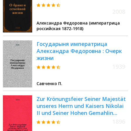
2008
Александра Федоровна (императрица
российская 1872-1918)
Государыня императрица
Александра Федоровна : Очерк
жизни
1939
Савченко П.
Zur Krönungsfeier Seiner Majestät
unseres Herrn und Kaisers Nikolai
II und Seiner Hohen Gemahlin
unserer Herrin und Kaiserin
1896
Alexandra Feodorowna am 14.Mai