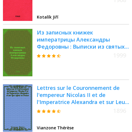
Kotalík Jiří
Из записных книжек
императрицы Александры
Федоровны : Выписки из святых
отцов
1999
Lettres sur le Couronnement de
l'empereur Nicolas II et de
l'Imperatrice Alexandra et sur Leur
séjour en France
1896
Vianzone Thérèse