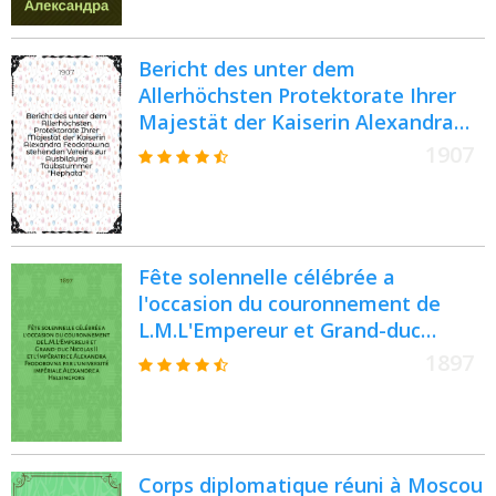
Bericht des unter dem
Allerhöchsten Protektorate Ihrer
Majestät der Kaiserin Alexandra
Feodorowna stehenden Vereins zur
1907
Ausbildung Taubstummer
"Hephata"
Fête solennelle célébrée a
l'occasion du couronnement de
L.M.L'Empereur et Grand-duc
Nicolas II et l'Impératrice
1897
Alexandra Feodorovna par
l'université impériale Alexandre a
Helsingfors, le 2 novembre 1896
Corps diplomatique réuni à Moscou