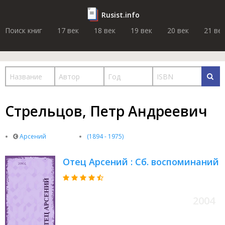
Rusist.info
Поиск книг
17 век
18 век
19 век
20 век
21 ве
Стрельцов, Петр Андреевич
Арсений
(1894 - 1975)
Отец Арсений : Сб. воспоминаний
2004