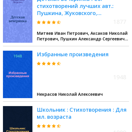
стихотворений лучших авт.:
Пушкина, Жуковского,
Лермонтова, Крылова,
1877
Бенедиктова, Некрасова,
Митяев Иван Петрович, Аксаков Николай
Кольцова, Мятлева, Майкова,
Петрович, Пушкин Александр Сергеевич,
Аксакова и др. для детей
Жуковский Василий Андреевич,
Лермонтов Михаил Юрьевич, Крылов
Избранные произведения
Иван Андреевич, Бенедиктов Владимир
Григорьевич, Некрасов Николай
Алексеевич, Кольцов Алексей Васильевич,
Майков Аполлон Николаевич
1948
Некрасов Николай Алексеевич
Школьник : Стихотворения : Для
мл. возраста