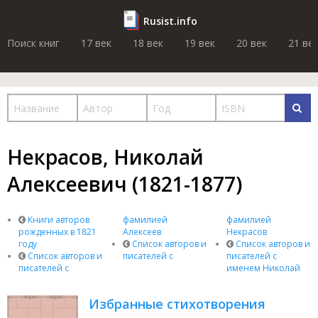
Rusist.info
Поиск книг
17 век
18 век
19 век
20 век
21 ве
Некрасов, Николай
Алексеевич (1821-1877)
Книги авторов
фамилией
фамилией
рожденных в 1821
Алексеев
Некрасов
году
Список авторов и
Список авторов и
Список авторов и
писателей с
писателей с
писателей с
именем Николай
Избранные стихотворения