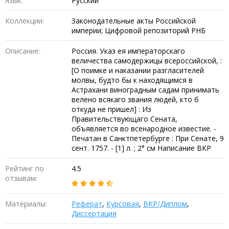
Язык:
Русский
Коллекции:
Законодательные акты Российской
империи; Цифровой репозиторий РНБ
Описание:
Россия. Указ ея императорскаго
величества самодержицы всероссийской, :
[О поимке и наказании разгласителей
молвы, будто бы к находящимся в
Астрахани виноградным садам принимать
велено всякаго звания людей, кто б
откуда не пришел] : Из
Правительствующаго Сената,
объявляется во всенародное известие. -
Печатан в Санктпетербурге : При Сенате, 9
сент. 1757. - [1] л. ; 2° см Написание ВКР
Рейтинг по
4.5
отзывам:
Материалы:
Реферат
,
Курсовая
,
ВКР/Диплом
,
Диссертация