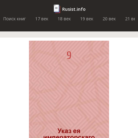
Rusist.info
Поиск книг
17 век
18 век
19 век
20 век
21 ве