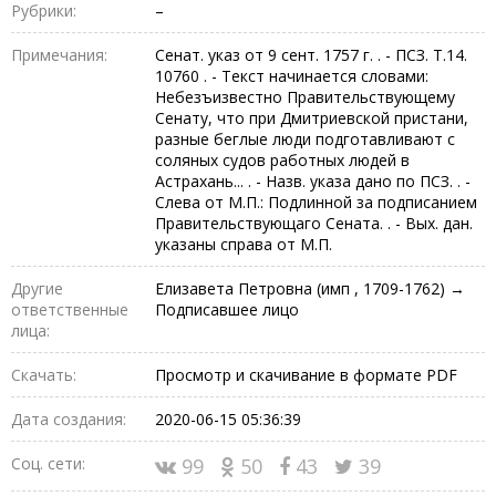
Рубрики:
–
Примечания:
Сенат. указ от 9 сент. 1757 г. . - ПСЗ. Т.14.
10760 . - Текст начинается словами:
Небезъизвестно Правительствующему
Сенату, что при Дмитриевской пристани,
разные беглые люди подготавливают с
соляных судов работных людей в
Астрахань... . - Назв. указа дано по ПСЗ. . -
Слева от М.П.: Подлинной за подписанием
Правительствующаго Сената. . - Вых. дан.
указаны справа от М.П.
Другие
Елизавета Петровна (имп , 1709-1762) →
ответственные
Подписавшее лицо
лица:
Скачать:
Просмотр и скачивание в формате PDF
Дата создания:
2020-06-15 05:36:39
Соц. сети:
99
50
43
39