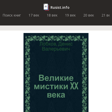
Rusist.info
Поиск книг
17 век
18 век
19 век
20 век
21 ве