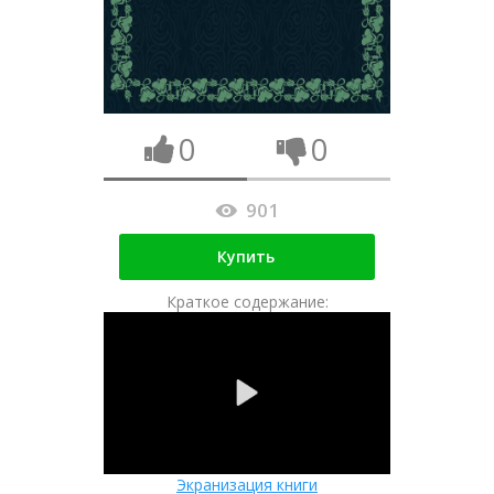
0
0
901
Купить
Краткое содержание:
Экранизация книги