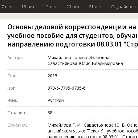
17 век
18 век
19 век
20 век
21 век
Случайная к
Основы деловой корреспонденции на 
учебное пособие для студентов, обуч
направлению подготовки 08.03.01 "Ст
Авторы:
Михайлова Галина Ивановна
Савастьянова Юлия Владимировна
Год:
2015
isbn:
978-5-7795-0735-6
Язык:
Русский
Страниц:
88
Описание:
Михайлова Г. И., Савастьянова Ю. В. Осн
английском языке [Текст :] : учебное пос
направлению подготовки 08.03.01 "Строите