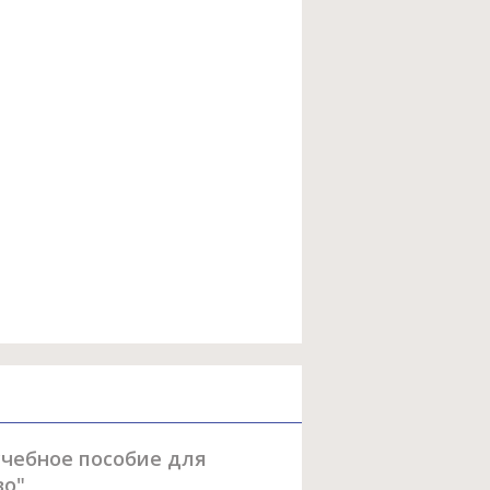
учебное пособие для
во"