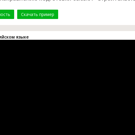
мость
Скачать пример
ийском языке