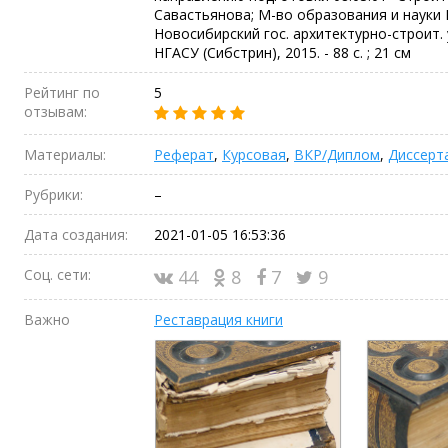
Савастьянова; М-во образования и науки
Новосибирский гос. архитектурно-строит. 
НГАСУ (Сибстрин), 2015. - 88 с. ; 21 см
Рейтинг по
5
отзывам:
Материалы:
Реферат
,
Курсовая
,
ВКР/Диплом
,
Диссерт
Рубрики:
–
Дата создания:
2021-01-05 16:53:36
Соц. сети:
44
8
7
9
Важно
Реставрация книги