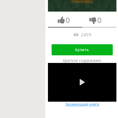
0
0
2459
Купить
Краткое содержание:
Экранизация книги