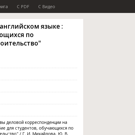
нига
C PDF
C Видео
английском языке :
ающихся по
роительство"
овы деловой корреспонденции на
обие для студентов, обучающихся по
льство" / Г. И. Михайлова, Ю. В.