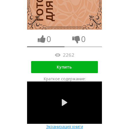
0
0
2262
Купить
Краткое содержание:
Экранизация книги