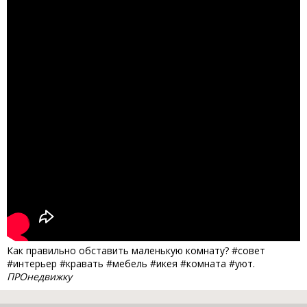
Как правильно обставить маленькую комнату? #совет
#интерьер #кравать #мебель #икея #комната #уют.
ПРОнедвижку