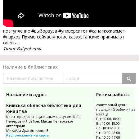
поступление #выборвуза #университет #канаткожахмет
#нархоз Прямо сейчас многие казахстанские принимают
очень ...
Timur Balymbetov
Наличие в библиотеках
Название и адрес
Режим работы
Київська обласна бібліотека для
санитарный день:
последний рабочий ден
юнацтва
месяца
Киев город со специальным статусом, Київ,
Пн: 10:00-18:00
Печерський район, Масив Печерської
Вт: 10:00-18:00
автостради
Ср: 10:00-18:00
Михайла Драгомирова, 8
Чт: 10:00-18:00
Расположение на карте
Пт: 10:00-17:00