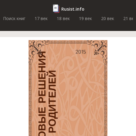
Rusist.info
Поиск книг
17 век
18 век
19 век
20 век
21 ве