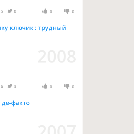
5
0
0
0
нку ключик : трудный
2008
6
3
0
0
 де-факто
2007