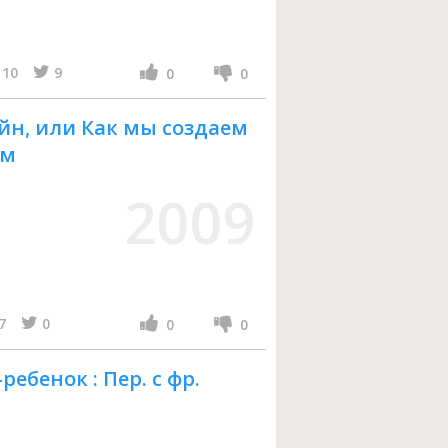
10
9
0
0
йн, или Как мы создаем
ям
2009
7
0
0
0
ебенок : Пер. с фр.