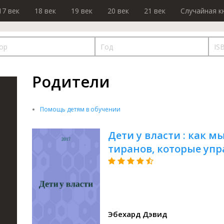
17 век
18 век
19 век
20 век
21 век
Случайная к
Родители
Помощь детям в обучении
Дети у власти : как 
тиранов, которые уп
Эбехард Дэвид