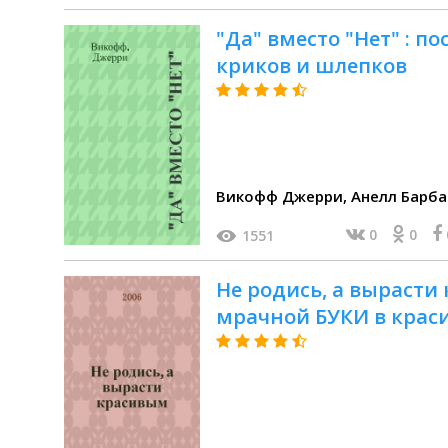
"Да" вместо "Нет" : п
криков и шлепков
Викофф Джерри, Анелл Ба
0
0
1551
Не родись, а вырасти 
мрачной БУКИ в краси