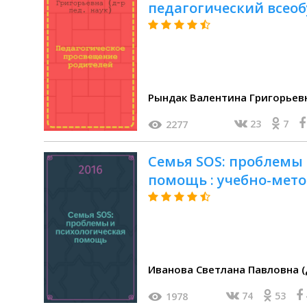
педагогический всеобу
Рындак Валентина Григорьевна
23
7
2277
Семья SOS: проблемы 
помощь : учебно-мето
Иванова Светлана Павловна (д
74
53
1978