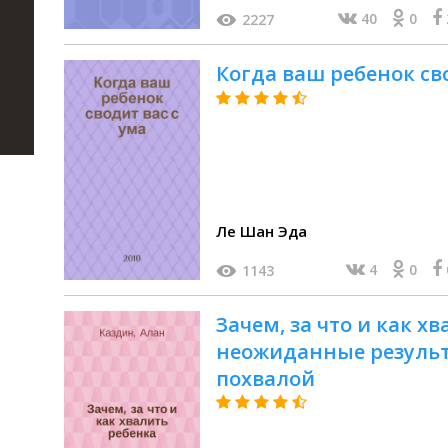
40
0
2227
Когда ваш ребенок св
Ле Шан Эда
4
0
1143
Зачем, за что и как хв
неожиданные резуль
похвалой