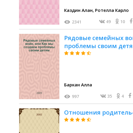
Каздин Алан, Ротелла Карло
49
10
2341
Рядовые семейных во
проблемы своим дет
Баркан Алла
35
4
997
Отношения родитель-р