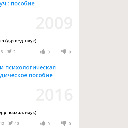
ч : пособие
2009
 (д-р пед. наук)
3
2
0
0
и психологическая
дическое пособие
2016
-р психол. наук)
42
40
0
0