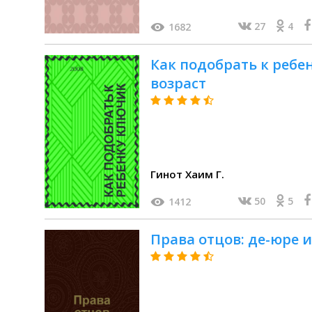
27
4
1682
Как подобрать к ребе
возраст
Гинот Хаим Г.
50
5
1412
Права отцов: де-юре и