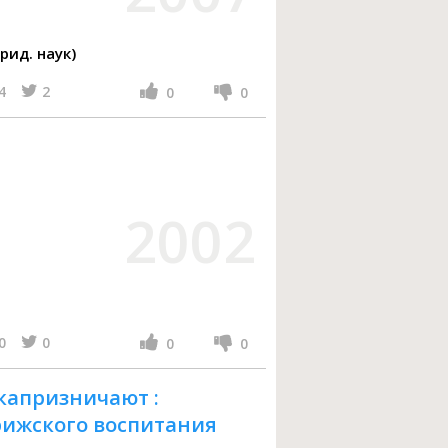
рид. наук)
4
2
0
0
2002
0
0
0
0
капризничают :
ижского воспитания