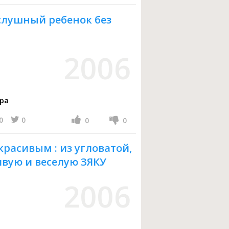
ослушный ребенок без
2006
рбара
0
0
0
0
красивым : из угловатой,
вую и веселую ЗЯКУ
2006