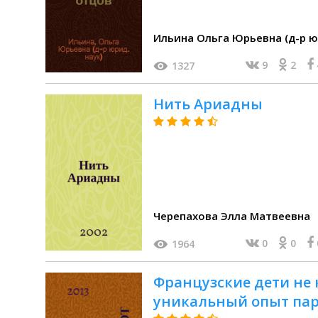
Ильина Ольга Юрьевна (д-р ю
9
2
1327
Нить Ариадны
Черепахова Элла Матвеевна
0
0
1964
Французские дети не 
уникальный опыт пар