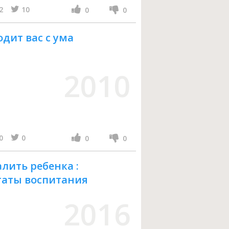
2
10
0
0
одит вас с ума
2010
0
0
0
0
алить ребенка :
таты воспитания
2016