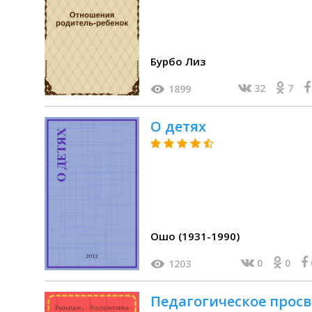
Бурбо Лиз
32
7
1899
О детях
Ошо (1931-1990)
0
0
1203
Педагогическое просв