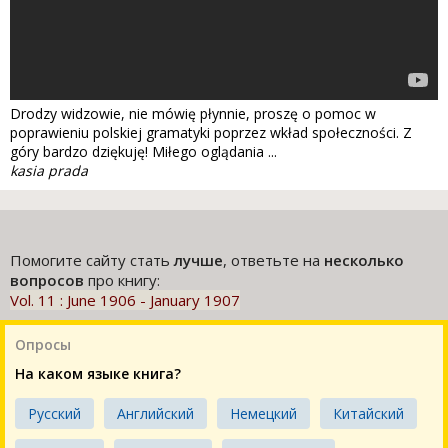
Drodzy widzowie, nie mówię płynnie, proszę o pomoc w
poprawieniu polskiej gramatyki poprzez wkład społeczności. Z
góry bardzo dziękuję! Miłego oglądania ...
kasia prada
Помогите сайту стать
лучше
, ответьте на
несколько
вопросов
про книгу:
Vol. 11 : June 1906 - January 1907
Опросы
На каком языке книга?
Русский
Английский
Немецкий
Китайский