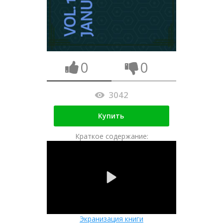
0
0
3042
Купить
Краткое содержание:
Экранизация книги