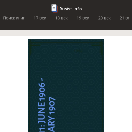
Rusist.info
Поиск книг
17 век
18 век
19 век
20 век
21 ве