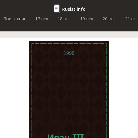
Rusist.info
Поиск книг
17 век
18 век
19 век
20 век
21 ве