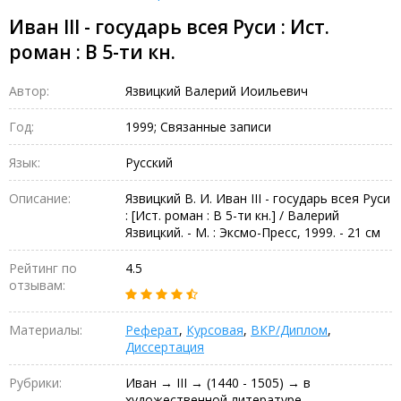
Иван III - государь всея Руси : Ист.
роман : В 5-ти кн.
Автор:
Язвицкий Валерий Иоильевич
Год:
1999; Связанные записи
Язык:
Русский
Описание:
Язвицкий В. И. Иван III - государь всея Руси
: [Ист. роман : В 5-ти кн.] / Валерий
Язвицкий. - М. : Эксмо-Пресс, 1999. - 21 см
Рейтинг по
4.5
отзывам:
Материалы:
Реферат
,
Курсовая
,
ВКР/Диплом
,
Диссертация
Рубрики:
Иван → III → (1440 - 1505) → в
художественной литературе