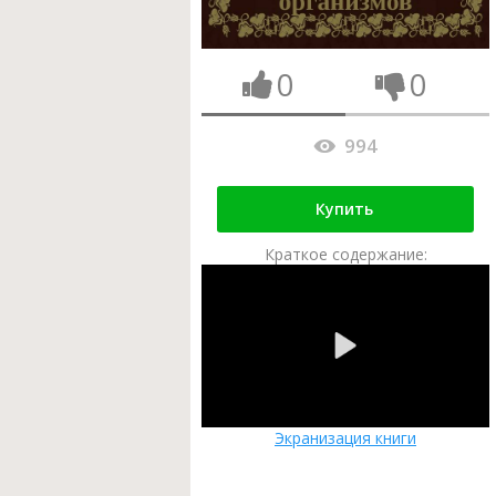
0
0
994
Купить
Краткое содержание:
Экранизация книги