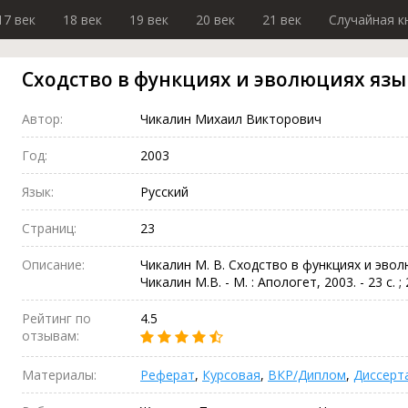
17 век
18 век
19 век
20 век
21 век
Случайная к
Сходство в функциях и эволюциях язы
Автор:
Чикалин Михаил Викторович
Год:
2003
Язык:
Русский
Страниц:
23
Описание:
Чикалин М. В. Сходство в функциях и эвол
Чикалин М.В. - М. : Апологет, 2003. - 23 с. ; 
Рейтинг по
4.5
отзывам:
Материалы:
Реферат
,
Курсовая
,
ВКР/Диплом
,
Диссерт