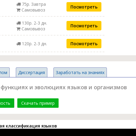
75р. Завтра
Посмотреть
Самовывоз
130р. 2-3 дн.
Посмотреть
Самовывоз
120р. 2-3 дн.
Посмотреть
лом
Диссертация
Заработать на знаниях
 функциях и эволюциях языков и организмов
мость
Скачать пример
кая классификация языков