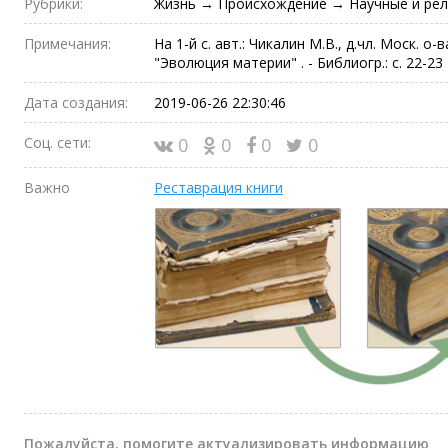
Рубрики:
Жизнь → Происхождение → Научные и рел
Примечания:
На 1-й с. авт.: Чикалин М.В., д.чл. Моск. 
"Эволюция материи" . - Библиогр.: с. 22-23
Дата создания:
2019-06-26 22:30:46
Соц. сети:
0
0
0
0
Важно
Реставрация книги
Пожалуйста, помогите актуализировать информацию