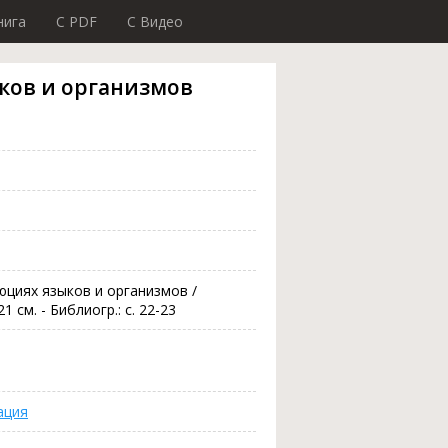
нига
C PDF
C Видео
ков и организмов
юциях языков и организмов /
21 см. - Библиогр.: с. 22-23
ация