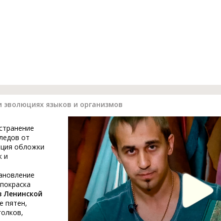
и эволюциях языков и организмов
устранение
ледов от
ация обложки
к и
тановление
 покраска
в Ленинской
е пятен,
голков,