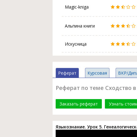
Magic-kniga
Альпина книги
Искусница
Реферат
Курсовая
ВКР/Дип
Реферат по теме Сходство в
Заказать реферат
Узнать стои
Языкознание. Урок 5. Генеалогичес