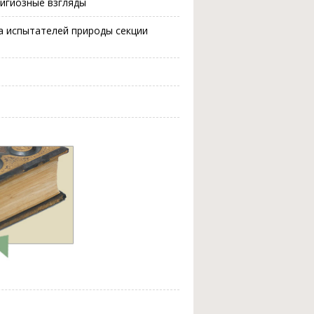
игиозные взгляды
о-ва испытателей природы секции