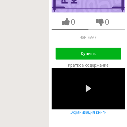
0
0
697
Купить
Краткое содержание:
Экранизация книги