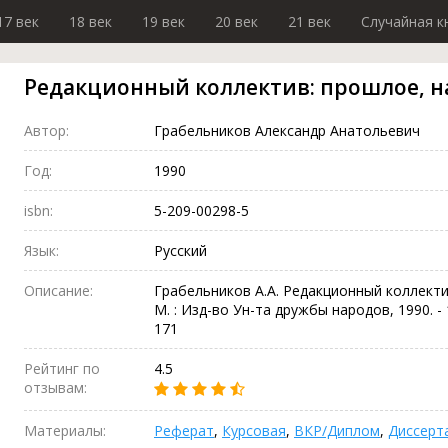
17 век
18 век
19 век
20 век
21 век
Случайная к
Редакционный коллектив: прошлое, н
Автор:
Грабельников Александр Анатольевич
Год:
1990
isbn:
5-209-00298-5
Язык:
Русский
Описание:
Грабельников А.А. Редакционный коллекти
М. : Изд-во Ун-та дружбы народов, 1990. - 170
171
Рейтинг по
4.5
отзывам:
Материалы:
Реферат
,
Курсовая
,
ВКР/Диплом
,
Диссерт