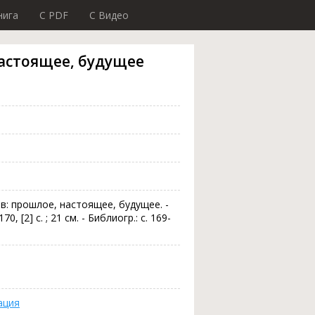
нига
C PDF
C Видео
астоящее, будущее
в: прошлое, настоящее, будущее. -
, [2] с. ; 21 см. - Библиогр.: с. 169-
ация