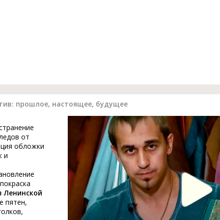
тив: прошлое, настоящее, будущее
устранение
ледов от
ация обложки
к и
тановление
 покраска
в Ленинской
е пятен,
голков,