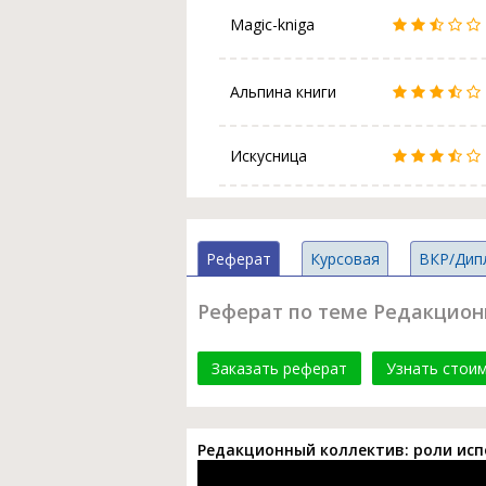
Magic-kniga
Альпина книги
Искусница
Реферат
Курсовая
ВКР/Дип
Реферат по теме Редакцион
Заказать реферат
Узнать стои
Редакционный коллектив: роли ис