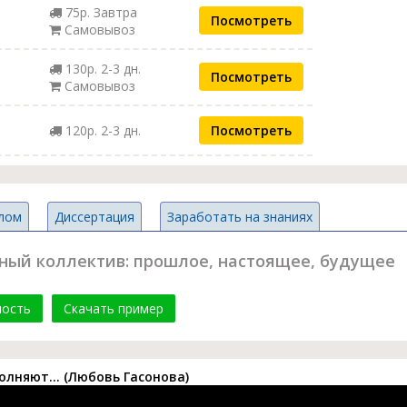
75р. Завтра
Посмотреть
Самовывоз
130р. 2-3 дн.
Посмотреть
Самовывоз
120р. 2-3 дн.
Посмотреть
лом
Диссертация
Заработать на знаниях
ный коллектив: прошлое, настоящее, будущее
мость
Скачать пример
полняют… (Любовь Гасонова)