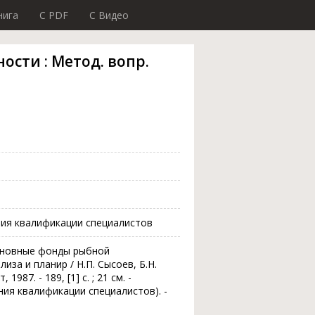
нига
C PDF
C Видео
ти : Метод. вопр.
ния квалификации специалистов
 Основные фонды рыбной
иза и планир / Н.П. Сысоев, Б.Н.
1987. - 189, [1] с. ; 21 см. -
ия квалификации специалистов). -