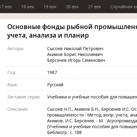
17 век
18 век
19 век
20 век
21 век
Случайная к
Основные фонды рыбной промышленнос
учета, анализа и планир
Авторы:
Сысоев Николай Петрович
Акимов Борис Николаевич
Берсенев Игорь Семенович
Год:
1987
Язык:
Русский
Заглавие серии:
Учебники и учебные пособия для повыше
Описание:
Сысоев Н.П., Акимов Б.Н., Берсенев И.С.
промышленности : Метод. вопр. учета, анал
Акимов, И.С. Берсенев. - М. : Агропромиздат, 
(Учебники и учебные пособия для повышен
Библиогр.: с. 188