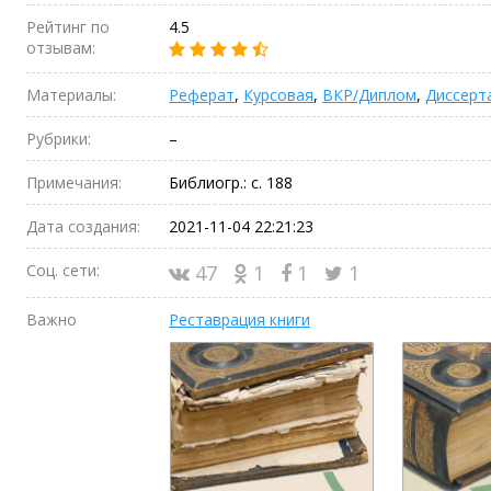
Рейтинг по
4.5
отзывам:
Материалы:
Реферат
,
Курсовая
,
ВКР/Диплом
,
Диссерт
Рубрики:
–
Примечания:
Библиогр.: с. 188
Дата создания:
2021-11-04 22:21:23
Соц. сети:
47
1
1
1
Важно
Реставрация книги