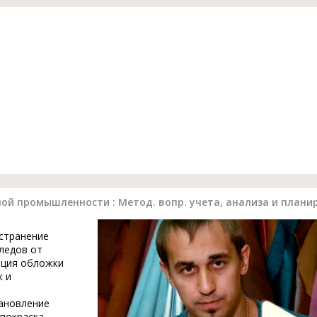
й промышленности : Метод. вопр. учета, анализа и плани
устранение
ледов от
ация обложки
к и
тановление
 покраска