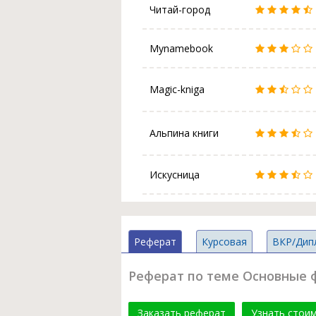
Читай-город
Mynamebook
Magic-kniga
Альпина книги
Искусница
Реферат
Курсовая
ВКР/Дип
Реферат по теме Основные 
Заказать реферат
Узнать стои