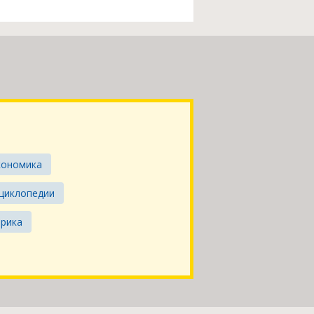
кономика
нциклопедии
ерика