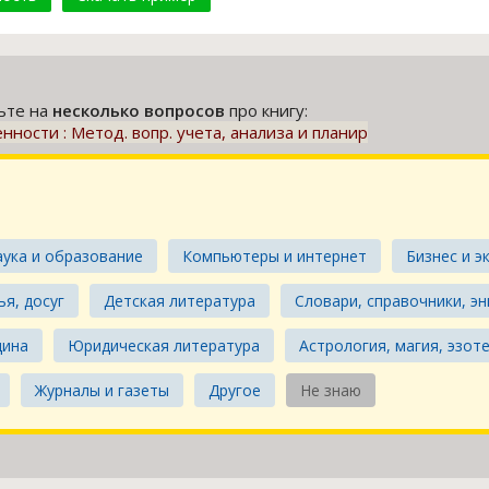
тьте на
несколько вопросов
про книгу:
сти : Метод. вопр. учета, анализа и планир
аука и образование
Компьютеры и интернет
Бизнес и э
ья, досуг
Детская литература
Словари, справочники, э
цина
Юридическая литература
Астрология, магия, эзот
Журналы и газеты
Другое
Не знаю