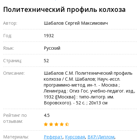
Политехнический профиль колхоза
Автор:
Шабалов Сергей Максимович
Год:
1932
Язык:
Русский
Страниц:
52
Описание:
Шабалов С.М. Политехнический профиль
колхоза / С.М. Шабалов; Науч.-иссл.
программно-метод. ин-т. - Москва ;
Ленинград : Огиз Гос. учебно-педагог. изд.,
1932 ([Москва] : типо-литогр. им.
Воровского). - 52 с. ; 20х13 см
Рейтинг по
4.5
отзывам:
Материалы:
Реферат
,
Курсовая
,
ВКР/Диплом
,