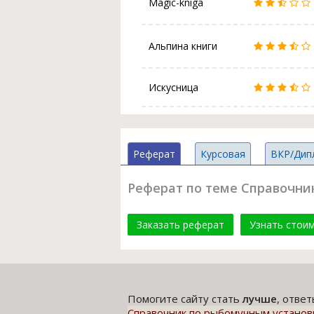
Magic-kniga
Альпина книги
Искусница
Реферат
Курсовая
ВКР/Дип
Реферат по теме Справочни
Заказать реферат
Узнать стои
Помогите сайту стать
лучше
, отве
Справочник по рыбомучным установ