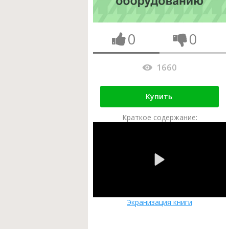
0
0
1660
Купить
Краткое содержание:
Экранизация книги