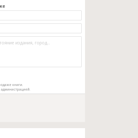
же
одаже книги.
 администрацией.