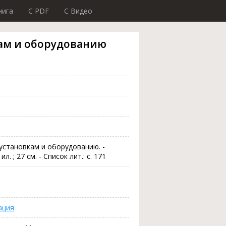
нига
C PDF
C Видео
ам и оборудованию
установкам и оборудованию. -
л. ; 27 см. - Список лит.: с. 171
ация