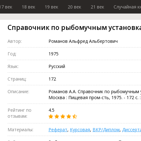
17 век
18 век
19 век
20 век
21 век
Случайная к
Справочник по рыбомучным установк
Автор:
Романов Альфред Альбертович
Год:
1975
Язык:
Русский
Страниц:
172
Описание:
Романов А.А. Справочник по рыбомучным 
Москва : Пищевая пром-сть, 1975. - 172 с. : и
Рейтинг по
4.5
отзывам:
Материалы:
Реферат
,
Курсовая
,
ВКР/Диплом
,
Диссерт