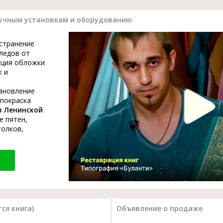
учным установкам и оборудованию
устранение
ледов от
ация обложки
к и
тановление
 покраска
в Ленинской
е пятен,
голков,
ся книга)
Объявление о продаже