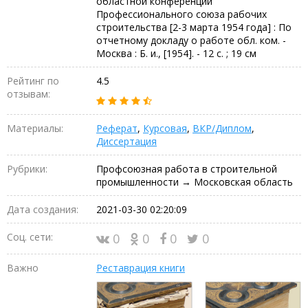
областной конференции
Профессионального союза рабочих
строительства [2-3 марта 1954 года] : По
отчетному докладу о работе обл. ком. -
Москва : Б. и., [1954]. - 12 с. ; 19 см
Рейтинг по
4.5
отзывам:
Материалы:
Реферат
,
Курсовая
,
ВКР/Диплом
,
Диссертация
Рубрики:
Профсоюзная работа в строительной
промышленности → Московская область
Дата создания:
2021-03-30 02:20:09
Соц. сети:
0
0
0
0
Важно
Реставрация книги