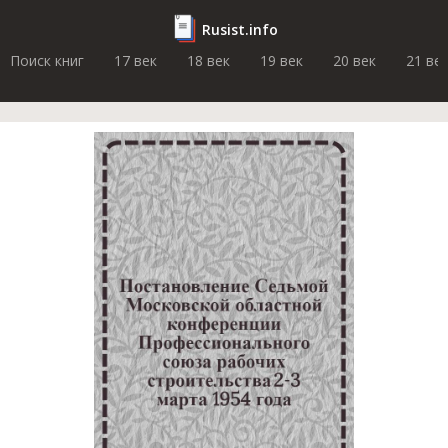
Rusist.info
Поиск книг
17 век
18 век
19 век
20 век
21 ве