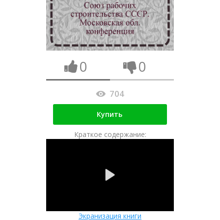
0
0
704
Купить
Краткое содержание:
Экранизация книги