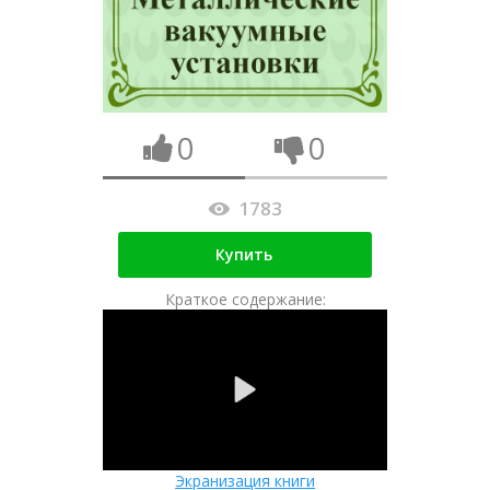
0
0
1783
Купить
Краткое содержание:
Экранизация книги