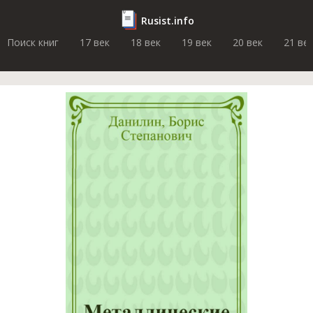
Rusist.info
Поиск книг
17 век
18 век
19 век
20 век
21 ве