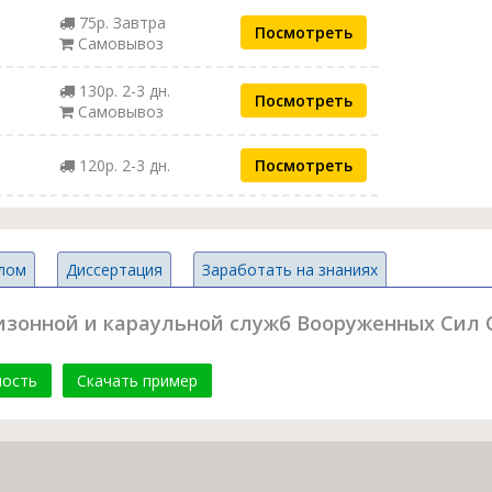
75р. Завтра
Посмотреть
Самовывоз
130р. 2-3 дн.
Посмотреть
Самовывоз
120р. 2-3 дн.
Посмотреть
лом
Диссертация
Заработать на знаниях
низонной и караульной служб Вооруженных Сил 
мость
Скачать пример