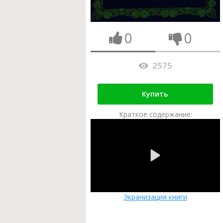
0
0
2575
Купить
Краткое содержание:
Экранизация книги