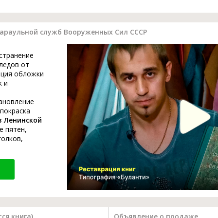
караульной служб Вооруженных Сил СССР
устранение
ледов от
ация обложки
к и
тановление
 покраска
в Ленинской
е пятен,
голков,
ся книга)
Объявление о продаже