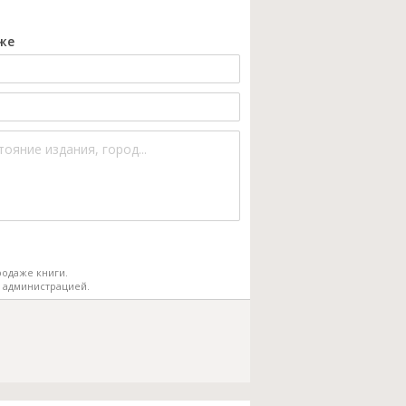
же
одаже книги.
 администрацией.