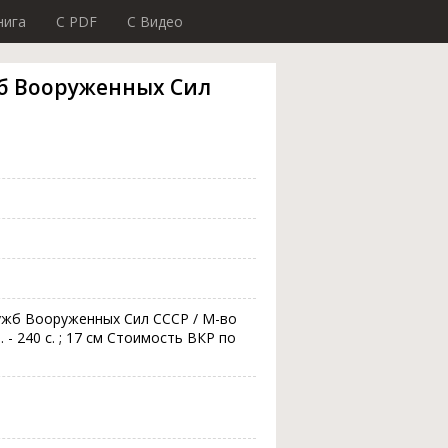
нига
C PDF
C Видео
жб Вооруженных Сил
лужб Вооруженных Сил СССР / М-во
 - 240 с. ; 17 см Стоимость ВКР по