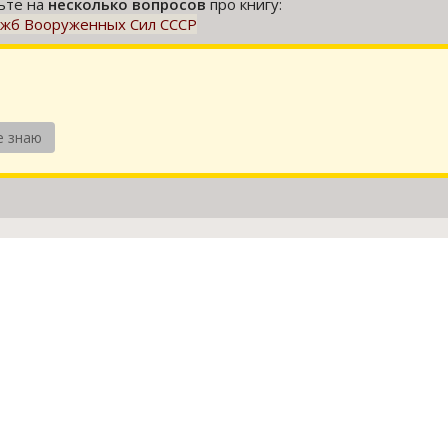
тьте на
несколько вопросов
про книгу:
лужб Вооруженных Сил СССР
е знаю