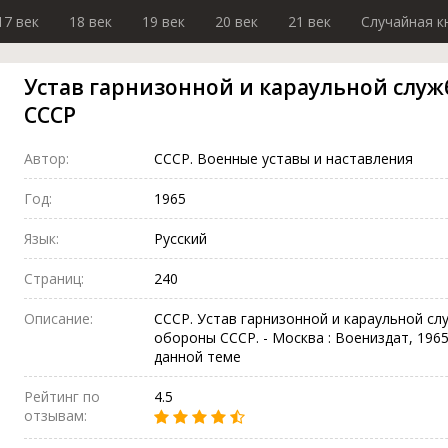
17 век
18 век
19 век
20 век
21 век
Случайная к
Устав гарнизонной и караульной слу
СССР
Автор:
СССР. Военные уставы и наставления
Год:
1965
Язык:
Русский
Страниц:
240
Описание:
СССР. Устав гарнизонной и караульной с
обороны СССР. - Москва : Воениздат, 1965.
данной теме
Рейтинг по
4.5
отзывам: