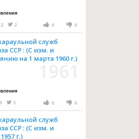
авления
2
2
0
0
 караульной служб
 ССР : (С изм. и
нию на 1 марта 1960 г.)
1961
авления
5
3
0
0
 караульной служб
 ССР : (С изм. и
1957 г.)