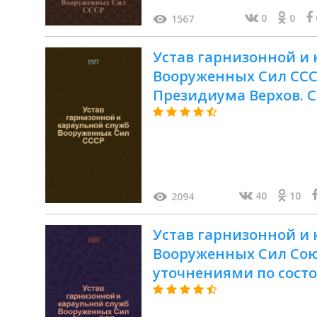
0
0
1567
Устав гарнизонной и
Вооруженных Сил СССР
Президиума Верхов. Со
40
10
2094
Устав гарнизонной и
Вооруженных Сил Союза
уточнениями по состоя