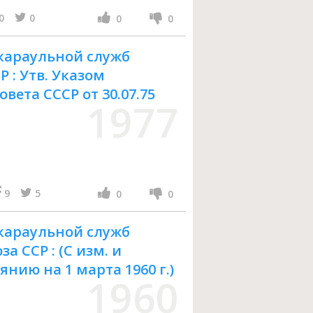
0
0
0
0
 караульной служб
 : Утв. Указом
вета СССР от 30.07.75
1977
9
5
0
0
 караульной служб
 ССР : (С изм. и
нию на 1 марта 1960 г.)
1960