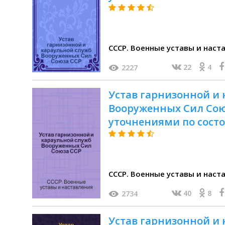
СССР. Военные уставы и наст
22
4
2227
Устав гарнизонной и
Вооруженных Сил Союза
уточнениями по состоя
СССР. Военные уставы и наст
40
8
2734
Устав гарнизонной и