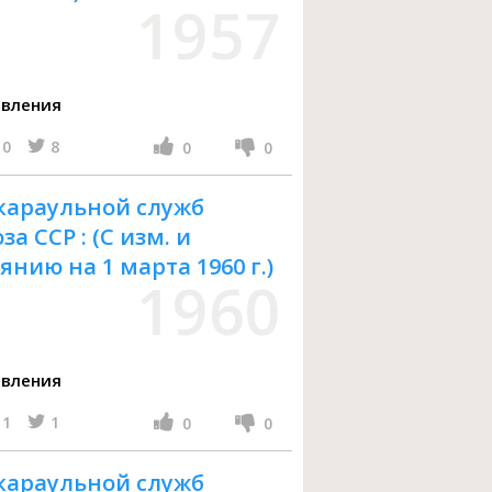
1957
авления
0
8
0
0
 караульной служб
 ССР : (С изм. и
нию на 1 марта 1960 г.)
1960
авления
1
1
0
0
 караульной служб