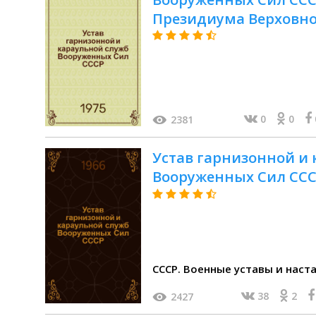
Президиума Верховног
июля 1975 г
0
0
2381
Устав гарнизонной и
Вооруженных Сил СС
СССР. Военные уставы и наст
38
2
2427