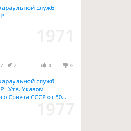
 караульной служб
СР
1971
7
0
0
0
 караульной служб
 : Утв. Указом
о Совета СССР от 30
1977