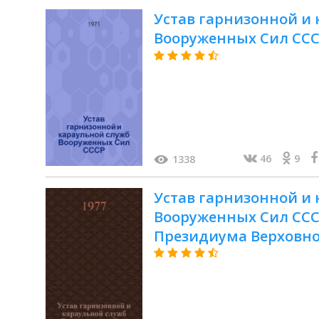
Устав гарнизонной и
Вооруженных Сил СС
46
9
1338
Устав гарнизонной и
Вооруженных Сил СССР
Президиума Верховног
июля 1975 г