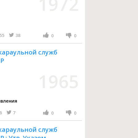
1972
55
38
0
0
 караульной служб
СР
1965
авления
6
7
0
0
 караульной служб
 : Утв. Указом