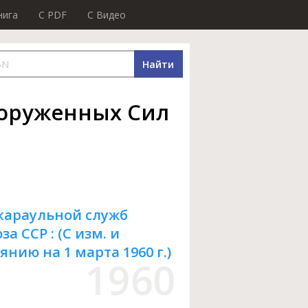
нига
C PDF
C Видео
Найти
ооруженных Сил
 караульной служб
 ССР : (С изм. и
нию на 1 марта 1960 г.)
1960