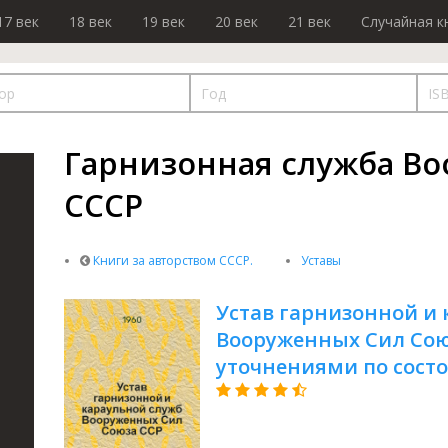
17 век
18 век
19 век
20 век
21 век
Случайная к
Гарнизонная служба В
СССР
Книги за авторством СССР.
Уставы
Устав гарнизонной и
Вооруженных Сил Союза
уточнениями по состоя