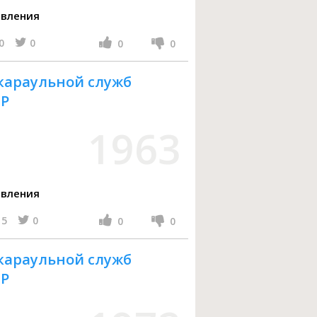
авления
0
0
0
0
 караульной служб
СР
1963
авления
5
0
0
0
 караульной служб
СР