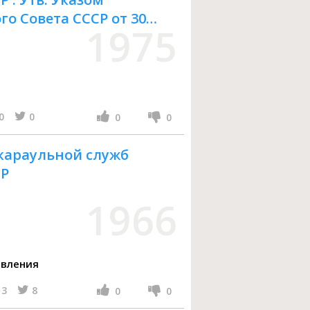
о Совета СССР от 30
1975
0
0
0
0
 караульной служб
СР
1966
авления
3
8
0
0