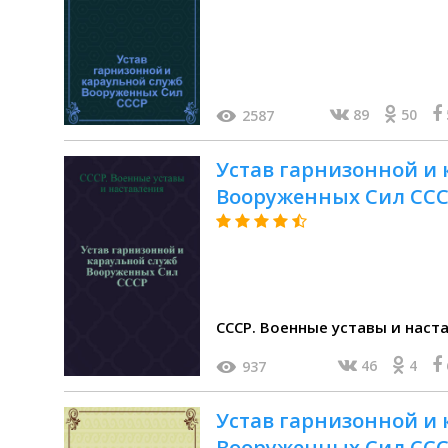
89
50
2587
Устав гарнизонной и
Вооруженных Сил СС
СССР. Военные уставы и наст
46
4
937
Устав гарнизонной и
Вооруженных Сил СССР