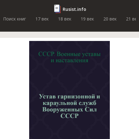
Rusist.info
Поиск книг
17 век
18 век
19 век
20 век
21 ве