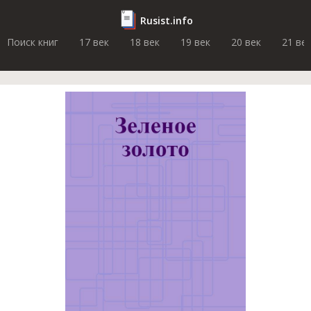
Rusist.info
Поиск книг
17 век
18 век
19 век
20 век
21 ве