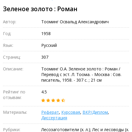
Зеленое золото : Роман
Автор:
Тооминг Освальд Александрович
Год:
1958
Язык:
Русский
Страниц:
307
Описание:
Тооминг О.А. Зеленое золото : Роман /
Перевод с эст. Л. Тоома. - Москва : Сов.
писатель, 1958. - 307 с. ; 21 см
Рейтинг по
4.5
отзывам:
Материалы:
Реферат
,
Курсовая
,
ВКР/Диплом
,
Диссертация
Рубрики:
Лесозаготовители (х. л.); Лес и лесоводы (х.