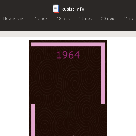
Rusist.info
Поиск книг
17 век
18 век
19 век
20 век
21 ве