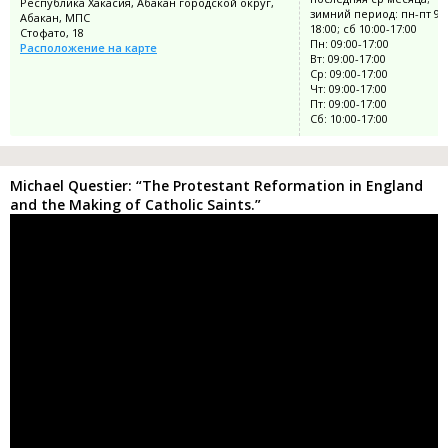
Республика Хакасия, Абакан городской округ,
зимний период: пн-пт 9:0
Абакан, МПС
18:00; сб 10:00-17:00
Стофато, 18
Пн: 09:00-17:00
Расположение на карте
Вт: 09:00-17:00
Ср: 09:00-17:00
Чт: 09:00-17:00
Пт: 09:00-17:00
Сб: 10:00-17:00
Michael Questier: “The Protestant Reformation in England
and the Making of Catholic Saints.”