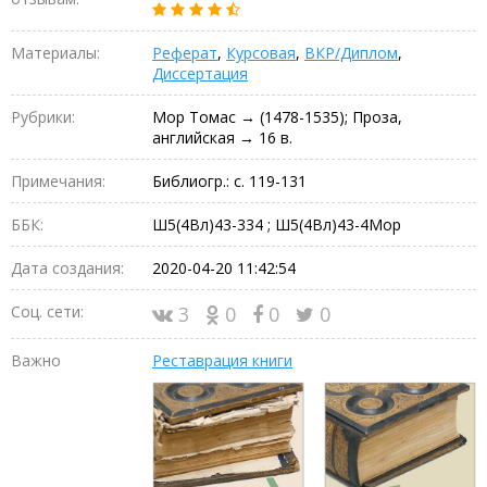
Материалы:
Реферат
,
Курсовая
,
ВКР/Диплом
,
Диссертация
Рубрики:
Мор Томас → (1478-1535); Проза,
английская → 16 в.
Примечания:
Библиогр.: с. 119-131
ББК:
Ш5(4Вл)43-334 ; Ш5(4Вл)43-4Мор
Дата создания:
2020-04-20 11:42:54
Соц. сети:
3
0
0
0
Важно
Реставрация книги