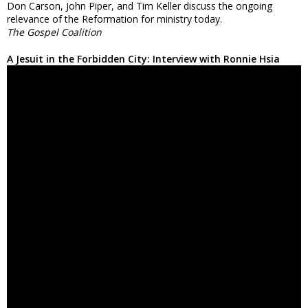
Don Carson, John Piper, and Tim Keller discuss the ongoing
relevance of the Reformation for ministry today.
The Gospel Coalition
A Jesuit in the Forbidden City: Interview with Ronnie Hsia