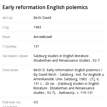
Early reformation English polemics
Автор:
Birch David
Год:
1983
Язык:
Английский
Страниц:
131
Заглавие серии:
Salzburg studies in English literature .
Elizabethan and Renaissance studies ; 92-7
Описание:
Birch D. Early reformation English polemics /
By David Birch. - Salzburg : Inst. für Anglistik u.
Amerikanistik. Univ. Salzburg, 1983. - [1], II,
131 с. ; 20 см. - (Salzburg studies in English
literature . Elizabethan and Renaissance
studies ; 92-7). - Библиогр.: с. 119-131
Рейтинг по
4.5
отзывам: