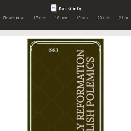
Rusist.info
Поиск книг
17 век
18 век
19 век
20 век
21 ве