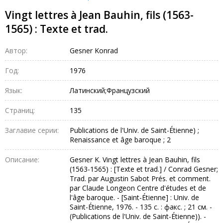
Vingt lettres à Jean Bauhin, fils (1563-
1565) : Texte et trad.
Автор:
Gesner Konrad
Год:
1976
Язык:
Латинский;Французский
Страниц:
135
Заглавие серии:
Publications de l'Univ. de Saint-Étienne) ;
Renaissance et âge baroque ; 2
Описание:
Gesner K. Vingt lettres à Jean Bauhin, fils
(1563-1565) : [Texte et trad.] / Conrad Gesner;
Trad. par Augustin Sabot Prés. et comment.
par Claude Longeon Centre d'études et de
l'âge baroque. - [Saint-Étienne] : Univ. de
Saint-Étienne, 1976. - 135 с. : факс. ; 21 см. -
(Publications de l'Univ. de Saint-Étienne)). -