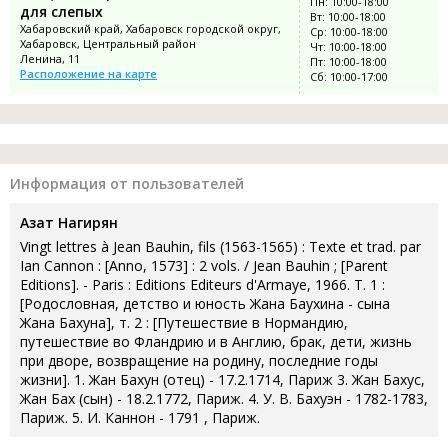
Пн: 10:00-18:00
для слепых
Вт: 10:00-18:00
Хабаровский край, Хабаровск городской округ,
Ср: 10:00-18:00
Хабаровск, Центральный район
Чт: 10:00-18:00
Ленина, 11
Пт: 10:00-18:00
Расположение на карте
Сб: 10:00-17:00
Информация от пользователей
Азат Нагирян
Vingt lettres à Jean Bauhin, fils (1563-1565) : Texte et trad. par
Ian Cannon : [Anno, 1573] : 2 vols. / Jean Bauhin ; [Parent
Editions]. - Paris : Editions Editeurs d'Armaye, 1966. Т. 1 :
[Родословная, детство и юность Жана Баухина - сына
Жана Бахуна], т. 2 : [Путешествие в Нормандию,
путешествие во Фландрию и в Англию, брак, дети, жизнь
при дворе, возвращение на родину, последние годы
жизни]. 1. Жан Бахун (отец) - 17.2.1714, Париж 3. Жан Бахус,
Жан Бах (сын) - 18.2.1772, Париж. 4. У. В. Бахуэн - 1782-1783,
Париж. 5. И. Каннон - 1791 , Париж.