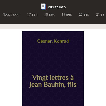
Rusist.info
Поиск книг
17 век
18 век
19 век
20 век
21 ве