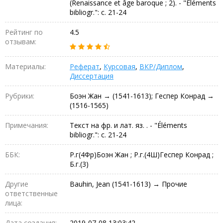
(Renaissance et âge baroque ; 2). - "Éléments
bibliogr.": с. 21-24
Рейтинг по
4.5
отзывам:
Материалы:
Реферат
,
Курсовая
,
ВКР/Диплом
,
Диссертация
Рубрики:
Боэн Жан → (1541-1613); Геспер Конрад →
(1516-1565)
Примечания:
Текст на фр. и лат. яз. . - "Éléments
bibliogr.": с. 21-24
ББК:
Р.г(4Фр)Боэн Жан ; Р.г.(4Ш)Геспер Конрад ;
Б.г.(3)
Другие
Bauhin, Jean (1541-1613) → Прочие
ответственные
лица:
Дата создания:
2019-07-08 13:03:42