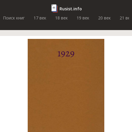
Rusist.info
Поиск книг
17 век
18 век
19 век
20 век
21 ве