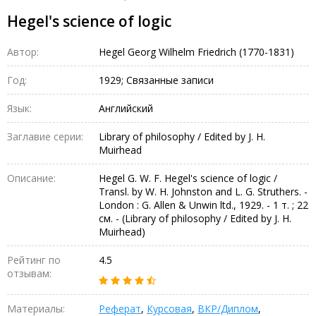
Hegel's science of logic
Автор:
Hegel Georg Wilhelm Friedrich (1770-1831)
Год:
1929; Связанные записи
Язык:
Английский
Заглавие серии:
Library of philosophy / Edited by J. H.
Muirhead
Описание:
Hegel G. W. F. Hegel's science of logic /
Transl. by W. H. Johnston and L. G. Struthers. -
London : G. Allen & Unwin ltd., 1929. - 1 т. ; 22
см. - (Library of philosophy / Edited by J. H.
Muirhead)
Рейтинг по
4.5
отзывам:
Материалы:
Реферат
,
Курсовая
,
ВКР/Диплом
,