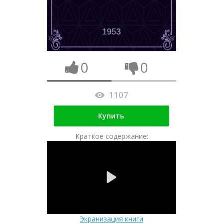
0
0
1107
Купить
Краткое содержание:
Экранизация книги