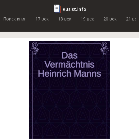
Rusist.info
Поиск книг
17 век
18 век
19 век
20 век
21 ве