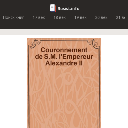
Rusist.info
Поиск книг
17 век
18 век
19 век
20 век
21 ве