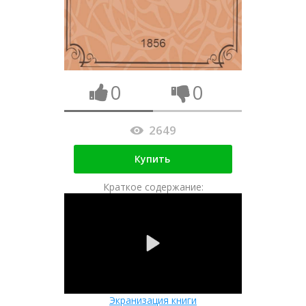
0
0
2649
Купить
Краткое содержание:
Экранизация книги