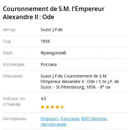
Couronnement de S.M. l'Empereur
Alexandre II : Ode
Автор:
Suzor J.P.de
Год:
1856
Язык:
Французский
Коллекции:
Россика
Описание:
Suzor J.P.de Couronnement de S.M.
l'Empereur Alexandre II : Ode / C-te J.P. de
Suzor. - St.Pétersbourg, 1856. - 8° см
Рейтинг по
4.5
отзывам:
Материалы:
Реферат
,
Курсовая
,
ВКР/Диплом
,
Диссертация