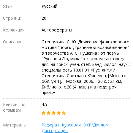
Язык:
Русский
Страниц:
20
Коллекции:
Авторефераты
Описание:
Степочкина С. Ю. Движение фольклорного
мотива "поиск утраченной возлюбленной"
в творчестве А. С. Пушкина : от поэмы
"Руслан и Людмила" к сказкам : автореф.
дис. на соиск. учен. степ. канд. филол. наук :
специальность 10.01.01 <Рус. лит.> /
Степочкина Светлана Юрьевна; [Моск. гос.
обл. ун-т]. - Москва, 2006. - 20 с. ; 21 см. -
Библиогр.: с.20 (4 назв.) и в подстроч.
примеч.
Рейтинг по
4.5
отзывам:
Материалы:
Реферат
,
Курсовая
,
ВКР/Диплом
,
Диссертация