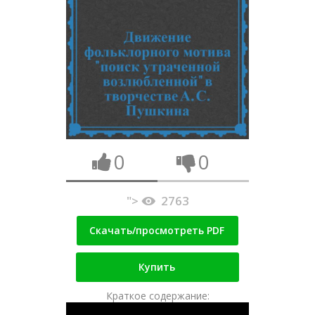
0
0
">
2763
Скачать/просмотреть PDF
Купить
Краткое содержание: