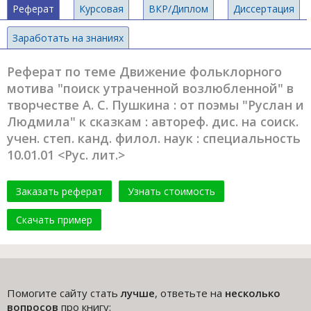
Реферат
Курсовая
ВКР/Диплом
Диссертация
Заработать на знаниях
Реферат по теме Движение фольклорного
мотива "поиск утраченной возлюбленной" в
творчестве А. С. Пушкина : от поэмы "Руслан и
Людмила" к сказкам : автореф. дис. на соиск.
учен. степ. канд. филол. наук : специальность
10.01.01 <Рус. лит.>
Заказать реферат
Узнать стоимость
Скачать пример
Помогите сайту стать
лучше
, ответьте на
несколько
вопросов
про книгу: