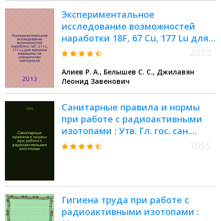
Экспериментальное
исследование возможностей
наработки 18F, 67 Cu, 177 Lu для
ядерной медицины на
2013
ускорителях электронов
Алиев Р. А., Белышев С. С., Джилавян
Леонид Завенович
Санитарные правила и нормы
при работе с радиоактивными
изотопами : Утв. Гл. гос. сан.
инспекцией М-ва
1955
здравоохранения СССР
Гигиена труда при работе с
радиоактивными изотопами :