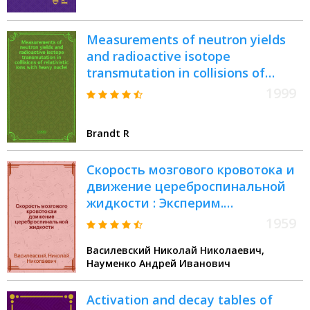
Measurements of neutron yields
and radioaсtive isotope
transmutation in collisions of
relativistic ions with heavy nuclei :
1999
Rep. for the 85th Sess. of the JINR
sci. council, Jan. 13-16, 1999, Dubna,
Brandt R
Russia
Скорость мозгового кровотока и
движение цереброспинальной
жидкости : Эксперим.
исследование методом меченых
1959
атомов
Василевский Николай Николаевич,
Науменко Андрей Иванович
Activation and decay tables of