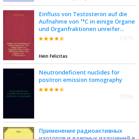
Einfluss von Testosteron auf die
Aufnahme von ¹⁴C in einige Organe
und Organfraktionen unreifer
männlicher Ratten nach Injektion
1970
von ¹⁴C-Äthanolamin : Inaug.-Diss.
... der ... Med. Fak. der ... Univ. zu
Hein Felicitas
Bonn
Neutrondeficient nuclides for
positron emission tomography
1994
Применение радиоактивных
изотопов и ядерных излучений в