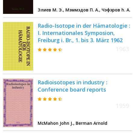
Элиев М. Э., Мэммэдов П. А., Чэфэров h. А.
Radio-Isotope in der Hämatologie :
I. Internationales Symposion,
Freiburg i. Br., 1. bis 3. März 1962
1963
Radioisotopes in industry :
Conference board reports
1959
McMahon John J., Berman Arnold