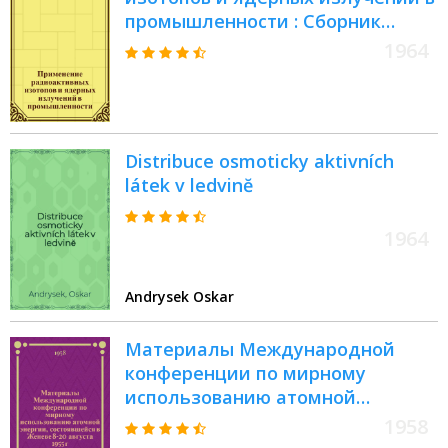
промышленности : Сборник
статей
1964
Distribuce osmoticky aktivních
látek v ledvinĕ
1964
Andrysek Oskar
Материалы Международной
конференции по мирному
использованию атомной
энергии, состоявшейся в Женеве
1958
8-20 августа 1955 г : [В 16 т. Т. 14 :