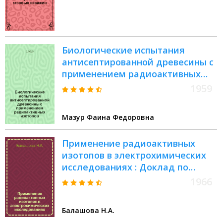
Биологические испытания
антисептированной древесины с
применением радиоактивных
изотопов
1959
Мазур Фаина Федоровна
Применение радиоактивных
изотопов в электрохимических
исследованиях : Доклад по
работам на соискание учен.
1966
степени д-ра хим. наук
Балашова Н.А.