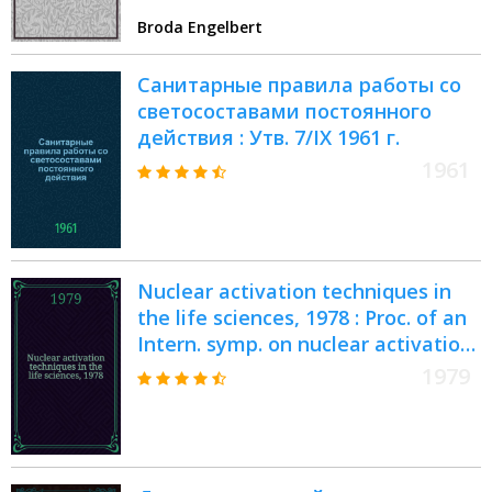
Broda Engelbert
Санитарные правила работы со
светосоставами постоянного
действия : Утв. 7/IX 1961 г.
1961
Nuclear activation techniques in
the life sciences, 1978 : Proc. of an
Intern. symp. on nuclear activation
techniques in the life sciences held
1979
by the Intern. atomic energy
agency in Vienna, 22-26 May 1978