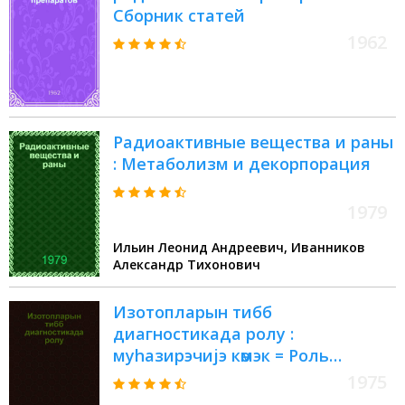
Сборник статей
1962
Радиоактивные вещества и раны
: Метаболизм и декорпорация
1979
Ильин Леонид Андреевич, Иванников
Александр Тихонович
Изотопларын тибб
диагностикада ролу :
муhазирэчиjэ көмэк = Роль
изотопов в медицинской
1975
диагностике