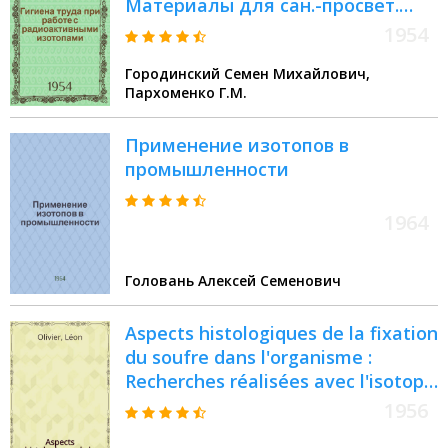
Материалы для сан.-просвет.
работы
1954
Городинский Семен Михайлович,
Пархоменко Г.М.
Применение изотопов в
промышленности
1964
Головань Алексей Семенович
Aspects histologiques de la fixation
du soufre dans l'organisme :
Recherches réalisées avec l'isotope
³⁵S radioactif introduit sous forme
1956
de sulfate : Thèse ..