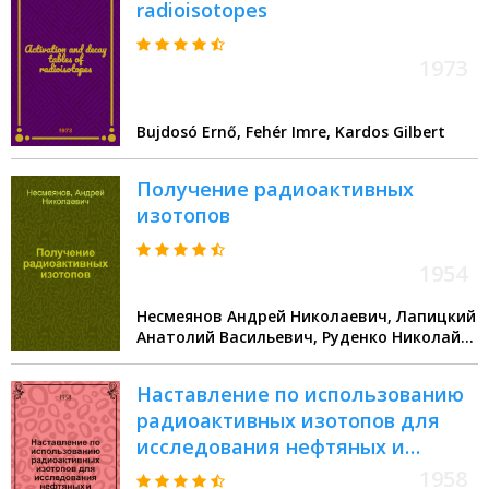
radioisotopes
1973
Bujdosó Ernő, Fehér Imre, Kardos Gilbert
Получение радиоактивных
изотопов
1954
Несмеянов Андрей Николаевич, Лапицкий
Анатолий Васильевич, Руденко Николай
Павлович
Наставление по использованию
радиоактивных изотопов для
исследования нефтяных и
газовых скважин
1958