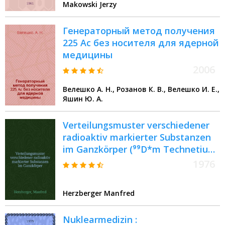
Makowski Jerzy
Генераторный метод получения
225 Ac без носителя для ядерной
медицины
2006
Велешко А. Н., Розанов К. В., Велешко И. Е.,
Яшин Ю. А.
Verteilungsmuster verschiedener
radioaktiv markierter Substanzen
im Ganzkörper (⁹⁹D*m Technetium-
Pertechnetat, ⁷⁵Selen-Methionin,
1976
⁶⁷Gallium-Citrat, ¹⁹⁸Gold-Kolloid,
⁹⁹D*m Technetium-Schwefel-
Herzberger Manfred
Kolloid) : Inaug.-Diss. ... der Med.
Fak. der ... Univ. zu Tübingen
Nuklearmedizin :