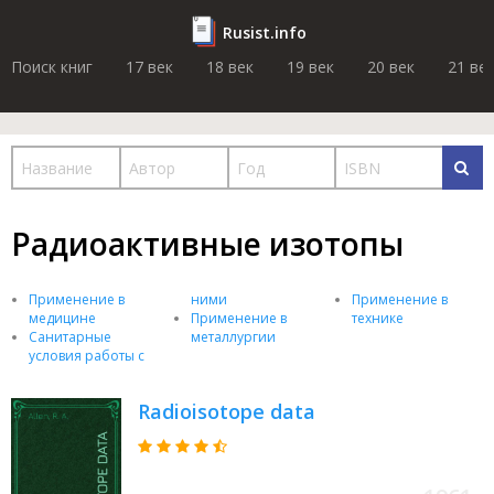
Rusist.info
Поиск книг
17 век
18 век
19 век
20 век
21 ве
Радиоактивные изотопы
Применение в
ними
Применение в
медицине
Применение в
технике
Санитарные
металлургии
условия работы с
Radioisotope data