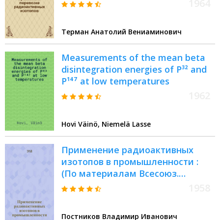
изотопов
1964
Терман Анатолий Вениаминович
Measurements of the mean beta
disintegration energies of P³² and
P¹⁴⁷ at low temperatures
1962
Hovi Väinö, Niemelä Lasse
Применение радиоактивных
изотопов в промышленности :
(По материалам Всесоюз.
конференции, г. Москва)
1958
Постников Владимир Иванович