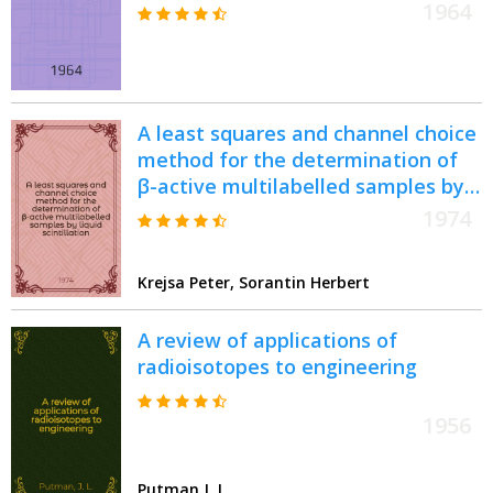
процессов в промышленности :
1964
Краткие аннотации внедренных
опыт. работ Луган. опорной
лаборатории по применению
радиоактивных изотопов в пром-
A least squares and channel choice
сти
method for the determination of
β-active multilabelled samples by
liquid scintillation : Arbeitsbericht
1974
Krejsa Peter, Sorantin Herbert
A review of applications of
radioisotopes to engineering
1956
Putman J. L.