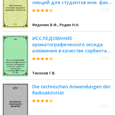
лекций для студентов инж. фак.
пищевых специальностей
1973
Федонин В.Ф., Родин Н.Н.
ИССЛЕДОВАНИЕ
хроматографического оксида
алюминия в качестве сорбента
генератора технеция-99м типа
1991
ГТ-2м
Тихонов Г.В.
Die technischen Anwendungen der
Radioaktivität
1957