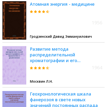
Атомная энергия - медицине
1956
Гродзенский Давид Эммануилович
Развитие метода
распределительной
хроматографии и его
применение в радиохимии :
1964
Автореферат дис. на соискание
учен. степени кандидата хим.
Москвин Л.Н.
наук
Геохронологическая шкала
фанерозоя в свете новых
значений постоянных распада