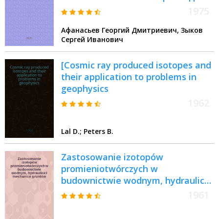
1975
Афанасьев Георгий Дмитриевич, Зыков
Сергей Иванович
[Cosmic ray produced isotopes and
their application to problems in
geophysics
1962
Lal D.; Peters B.
Zastosowanie izotopów
promieniotwórczych w
budownictwie wodnym, hydraulice
i mechanice gruntów
1961