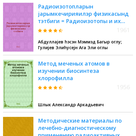
Радиоизотопларын
jарымкечирияилэр физикасынд
тэтбиги = Радиоизотопы и их
применение в физике
1961
полупроводников
Абдуллаjев hэсэн Мэммэд Багыр оглу;
Гулиjев Элиhусеjн Ага Эли оглы
Метод меченых атомов в
изучении биосинтеза
хлорофилла
1956
Шлык Александр Аркадьевич
Методические материалы по
лечебно-диагностическому
применению радиоактивных