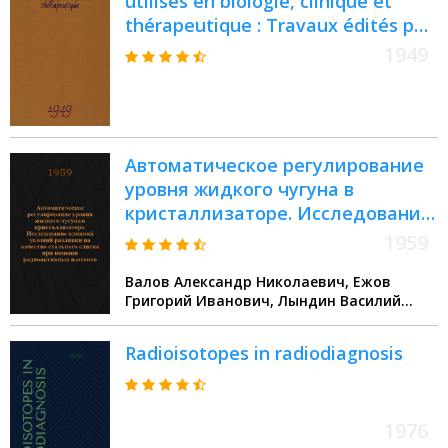
utilisés en biologie, clinique et
thérapeutique : Travaux édités par
la Commiss. des isotopes de l'Acad.
1949
suisse de sciences méd
Автоматическое регулирование
уровня жидкого чугуна в
кристаллизаторе. Исследование
влияний условий разливки на
1959
качество стального слитка при
Валов Александр Николаевич, Ежов
помощи радиоактивных
Григорий Иванович, Лындин Василий
изотопов
Васильевич
Radioisotopes in radiodiagnosis
1976