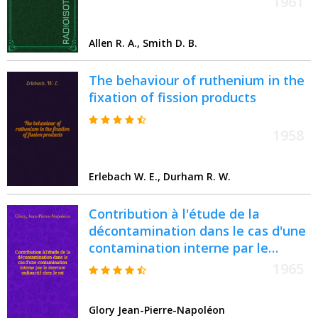
1961
Allen R. A., Smith D. B.
The behaviour of ruthenium in the
fixation of fission products
1958
Erlebach W. E., Durham R. W.
Contribution à l'étude de la
décontamination dans le cas d'une
contamination interne par le
mercure radioactif chez le rat :
1965
Thèse ..
Glory Jean-Pierre-Napoléon