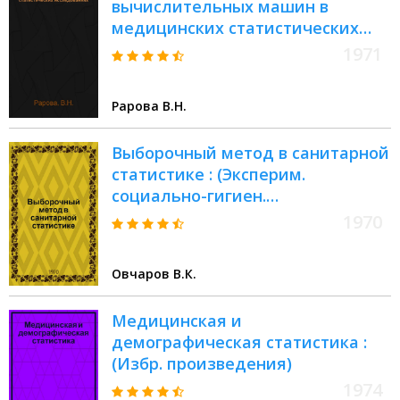
вычислительных машин в
медицинских статистических
исследованиях
1971
Рарова В.Н.
Выборочный метод в санитарной
статистике : (Эксперим.
социально-гигиен.
исследование) : Автореф. дис. на
1970
соискание учен. степени д-ра
мед. наук : (784)
Овчаров В.К.
Медицинская и
демографическая статистика :
(Избр. произведения)
1974