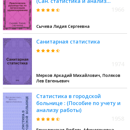
(Сан. статистика и анализ
деятельности лечебно-
1966
профилакт. учреждений)
Сычева Лидия Сергеевна
Санитарная статистика
1974
Мерков Аркадий Михайлович, Поляков
Лев Евгеньевич
Статистика в городской
больнице : (Пособие по учету и
анализу работы)
1958
Брушлинская Любовь Афиногеновна,