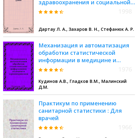
здравоохранения и социальной
защиты на местном
1998
территориальном уровне :
(Технология и система ЭДИФАР)
Дартау Л. А., Захаров В. Н., Стефанюк А. Р.
Механизация и автоматизация
обработки статистической
информации в медицине и
здравоохранении
1976
Кудинов А.В., Гладков В.М., Малинский
Д.М.
Практикум по применению
санитарной статистики : Для
врачей
1966