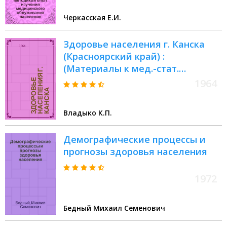
Черкасская Е.И.
Здоровье населения г. Канска
(Красноярский край) :
(Материалы к мед.-стат.
изучению СССР) : Автореферат
1964
дис. на соискание учен. степени
кандидата мед. наук
Владыко К.П.
Демографические процессы и
прогнозы здоровья населения
1972
Бедный Михаил Семенович