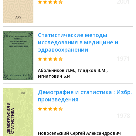
2001
статистика : Конспект лекций :
Для студентов III-VI курсов мед.
ин-та Чуваш. гос. ун-та
Статистические методы
исследования в медицине и
здравоохранении
1971
Абольников Л.М., Гладков В.М.,
Игнатович Б.И.
Демография и статистика : Избр.
произведения
1978
Новосельский Сергей Александрович