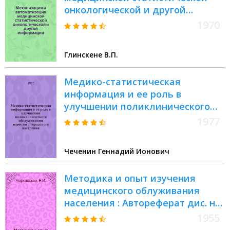
онкологической и другой
информации : Автореф. дис. на
1970
соискание учен. степени канд.
мед. наук : (763)
Глинскене В.П.
Медико-статистическая
информация и ее роль в
улучшении поликлинического
обслуживания взрослого
1977
городского населения : Автореф.
дис. на соиск. уче. степени канд.
Чеченин Геннадий Ионович
мед. наук : (14.00.33)
Методика и опыт изучения
медицинского облуживания
населения : Автореферат дис. на
соискание учен. степ. канд. мед.
1955
наук