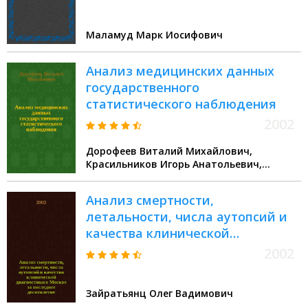
Маламуд Марк Иосифович
Анализ медицинских данных
государственного
статистического наблюдения
2002
Дорофеев Виталий Михайлович,
Красильников Игорь Анатольевич,
Машкова Ирина Витальевна
Анализ смертности,
летальности, числа аутопсий и
качества клинической
диагностики в Москве за
2002
последнее десятилетие (1991-
2000 гг.)
Зайратьянц Олег Вадимович