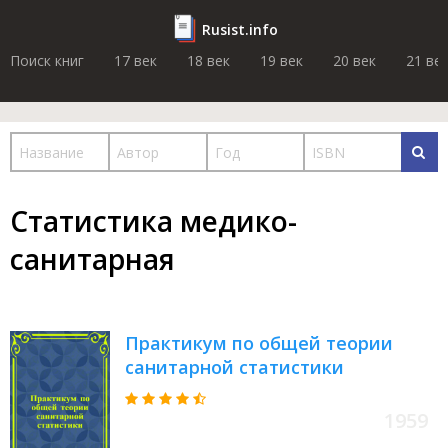
Rusist.info
Поиск книг
17 век
18 век
19 век
20 век
21 ве
Статистика медико-
санитарная
Практикум по общей теории
санитарной статистики
1959