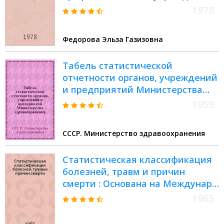
Учеб. пособие
1978
Федорова Эльза Газизовна
Табель статистической
отчетности органов, учреждений
и предприятий Министерства
здравоохранения : Утв. 5/XI 1958 г
1959
СССР. Министерство здравоохранения
Статистическая классификация
болезней, травм и причин
смерти : Основана на Междунар.
стат. классификации седьмого
1965
пересмотра 1955 г