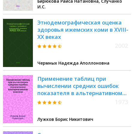
Бирюкова Раиса Натановна, Случанко
И.С.
Этнодемографическая оценка
здоровья ижемских коми в XVIII-
XX веках
2002
Чермных Надежда Аполлоновна
Применение таблиц при
вычислении средних ошибок
показателя в альтернативном
анализе
1973
Лужков Борис Никитович