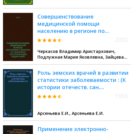
Совершенствование
медицинской помощи
населению в регионе по
принципу типологизации
2002
территорий
Черкасов Владимир Аристархович,
Подлужная Мария Яковлевна, Зайцева
Нина Владимировна, Шагова Татьяна
Васильевна
Роль земских врачей в развитии
статистики заболеваемости : (К
истории отечеств. сан.
статистики) : Автореферат дис.
1956
на соискание учен. степени
кандидата мед. наук
Арсеньева Е.И., Арсеньева Е.И.
Применение электронно-