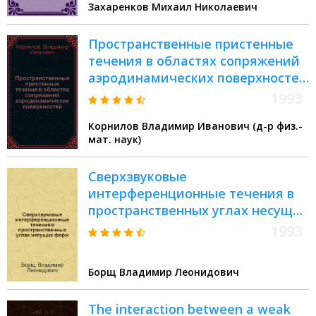
Захаренков Михаил Николаевич
for field boundary conditions in
problem on viscoous
Пространственные пристенные
incompressible flow past on airfoil
течения в областях сопряжений
аэродинамических поверхностей
: Автореф. дис. на соиск. учен.
1993
степ. д.ф.-м.н
Корнилов Владимир Иванович (д-р физ.-
мат. наук)
Сверхзвуковые
интерференционные течения в
пространственных углах несущих
форм : Автореф. дис. на соиск.
1993
учен. степ. к.ф.-м.н. : Спец. 01.02.05
Борщ Владимир Леонидович
The interaction between a weak