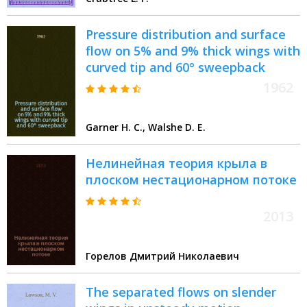
the mechanism of the leading-
edge stall
Pressure distribution and surface
flow on 5% and 9% thick wings with
curved tip and 60° sweepback
1962
Garner H. C., Walshe D. E.
Нелинейная теория крыла в
плоском нестационарном потоке
2013
Горелов Дмитрий Николаевич
The separated flows on slender