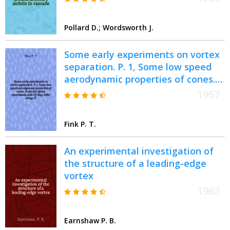
Pollard D.; Wordsworth J.
Some early experiments on vortex
separation. P. 1, Some low speed
aerodynamic properties of cones.
Some low speed experiments with
1967
20 deg. delta wings. P. 2. Further
experiments with 20 deg. delta
Fink P. T.
wings. P. 3
An experimental investigation of
the structure of a leading-edge
vortex
1962
Earnshaw P. B.