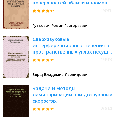
поверхностей вблизи изломов
при различных режимах :
1991
Автореф. дис. на соиск. учен.
степ. к.т.н
Гуткович Роман Григорьевич
Сверхзвуковые
интерференционные течения в
пространственных углах несущих
форм : Автореф. дис. на соиск.
1993
учен. степ. к.ф.-м.н. : Спец. 01.02.05
Борщ Владимир Леонидович
Задачи и методы
ламинаризации при дозвуковых
скоростях
2004