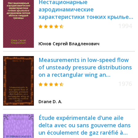
Нестационарные
аэродинамические
характеристики тонких крыльев
в дозвуковом потоке вблизи
1994
твердой границы : Автореф. дис.
на соиск. учен. степ. к.ф.-м.н. :
Юнов Сергей Владленович
Спец. 01.02.05
Measurements in low-speed flow
of unsteady pressure distributions
on a rectangular wing an
oscillating control surface
1976
Drane D. A.
Étude expérimentale d'une aile
delta avec ou sans gouverne dans
un écoulement de gaz raréfié à