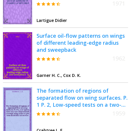
Mach 8 : Thèse prés. à la Fac. des
1971
sciences de l'Univ. de Paris ..
Lartigue Didier
Surface oil-flow patterns on wings
of different leading-edge radius
and sweepback
1962
Garner H. C., Cox D. K.
The formation of regions of
separated flow on wing surfaces. P.
1 P. 2, Low-speed tests on a two-
dimensional unswept wing with a
1959
10 per cent thick RAE 101 section.
Laminar-separation bubbles and
Crabtree L. F.