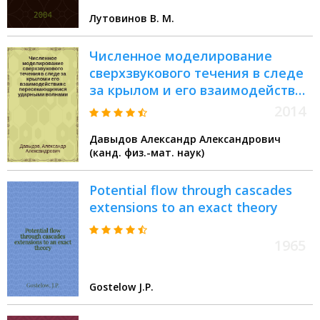
Лутовинов В. М.
Численное моделирование
сверхзвукового течения в следе
за крылом и его взаимодействия
с пересекающимися ударными
2014
волнами
Давыдов Александр Александрович
(канд. физ.-мат. наук)
Potential flow through cascades
extensions to an exact theory
1965
Gostelow J.P.