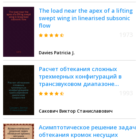
The load near the apex of a lifting
swept wing in linearised subsonic
flow
1973
Davies Patricia J.
Расчет обтекания сложных
трехмерных конфигураций в
трансзвуковом диапазоне
скоростей : Автореф. дис. на
1993
соиск. учен. степ. к.ф.-м.н. : Спец.
01.02.05
Сакович Виктор Станиславович
Асимптотическое решение задач
обтекания кромок несущих