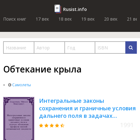
Rusist.info
Поиск книг
17 век
18 век
19 век
20 век
21 ве
Обтекание крыла
Самолеты
Интегральные законы
сохранения и граничные условия
дальнего поля в задачах
обтекания профиля вязкой
1991
несжимаемой жидкости =
Integral laws of conservation and